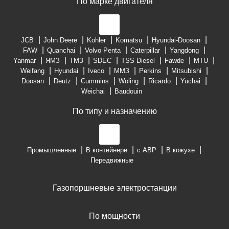
По марке двигателя
JCB
John Deere
Kohler
Komatsu
Hyundai-Doosan
FAW
Quanchai
Volvo Penta
Caterpillar
Yangdong
Yanmar
ЯМЗ
ТМЗ
SDEC
TSS Diesel
Fawde
MTU
Weifang
Hyundai
Iveco
ММЗ
Perkins
Mitsubishi
Doosan
Deutz
Cummins
Woling
Ricardo
Yuchai
Weichai
Baudouin
По типу и назначению
Промышленные
В контейнере
с АВР
В кожухе
Передвижные
Газопоршневые электростанции
По мощности