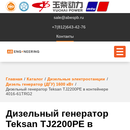
sale@abespb.ru
+7(812)643-42-76
Контакты
О компании
Главная
Каталог
Дизельные электростанции
Дизель генератор (ДГУ) 1600 кВт
Дизельный генератор Teksan TJ2200PE в контейнере
Клиентам
4016-61TRG2
Продукция
Дизельный генератор
Сервис
Teksan TJ2200PE в
Судовое ЭО