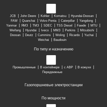
JCB
John Deere
Kohler
Komatsu
Hyundai-Doosan
FAW
Quanchai
Volvo Penta
Caterpillar
Yangdong
Yanmar
ЯМЗ
ТМЗ
SDEC
TSS Diesel
Fawde
MTU
Weifang
Hyundai
Iveco
ММЗ
Perkins
Mitsubishi
Doosan
Deutz
Cummins
Woling
Ricardo
Yuchai
Weichai
Baudouin
По типу и назначению
Промышленные
В контейнере
с АВР
В кожухе
Передвижные
Газопоршневые электростанции
По мощности