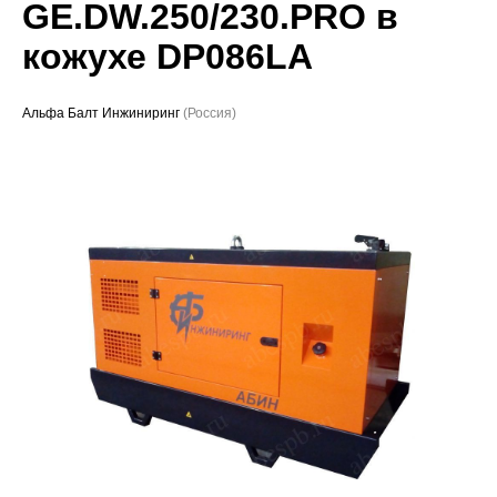
GE.DW.250/230.PRO в
Проекты
кожухе DP086LA
Альфа Балт Инжиниринг
(Россия)