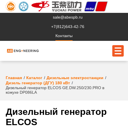
sale@abespb.ru
+7(812)643-42-76
Контакты
О компании
Главная
Каталог
Дизельные электростанции
Дизель генератор (ДГУ) 180 кВт
Дизельный генератор ELCOS GE.DW.250/230.PRO в
Клиентам
кожухе DP086LA
Продукция
Дизельный генератор
Сервис
ELCOS
Судовое ЭО