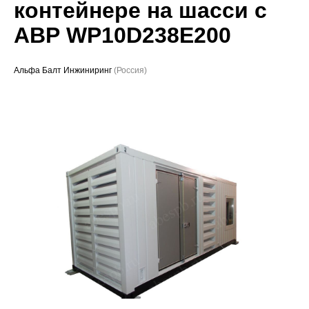
контейнере на шасси с
Проекты
АВР WP10D238E200
Альфа Балт Инжиниринг
(Россия)