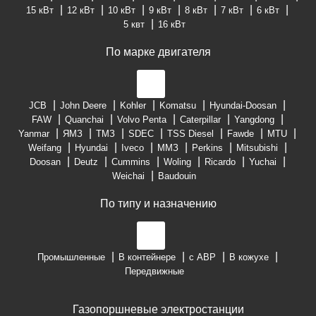
15 кВт
12 кВт
10 кВт
9 кВт
8 кВт
7 кВт
6 кВт
5 квт
16 кВт
По марке двигателя
JCB
John Deere
Kohler
Komatsu
Hyundai-Doosan
FAW
Quanchai
Volvo Penta
Caterpillar
Yangdong
Yanmar
ЯМЗ
ТМЗ
SDEC
TSS Diesel
Fawde
MTU
Weifang
Hyundai
Iveco
ММЗ
Perkins
Mitsubishi
Doosan
Deutz
Cummins
Woling
Ricardo
Yuchai
Weichai
Baudouin
По типу и назначению
Промышленные
В контейнере
с АВР
В кожухе
Передвижные
Газопоршневые электростанции