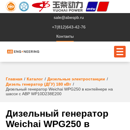
sale@abespb.ru
+7(812)643-42-76
Контакты
О компании
Главная
Каталог
Дизельные электростанции
Дизель генератор (ДГУ) 180 кВт
Дизельный генератор Weichai WPG250 в контейнере на
Клиентам
шасси с АВР WP10D238E200
Продукция
Дизельный генератор
Сервис
Weichai WPG250 в
Судовое ЭО