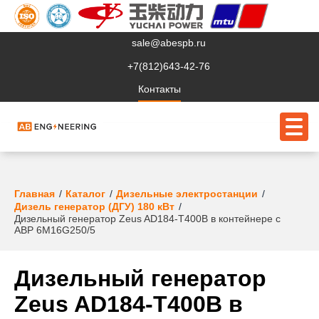
sale@abespb.ru
+7(812)643-42-76
Контакты
О компании
Главная
Каталог
Дизельные электростанции
Дизель генератор (ДГУ) 180 кВт
Дизельный генератор Zeus AD184-T400B в контейнере с
Клиентам
АВР 6M16G250/5
Продукция
Дизельный генератор
Сервис
Zeus AD184-T400B в
Судовое ЭО