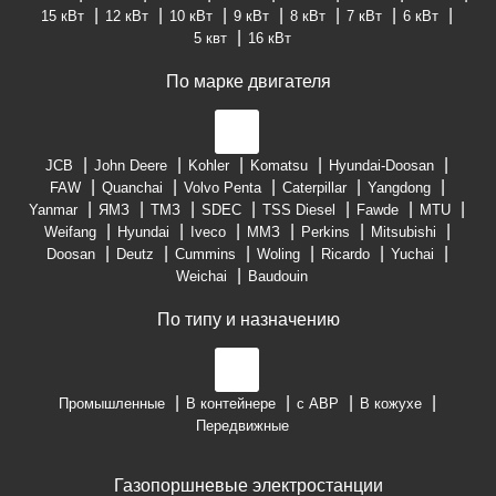
15 кВт
12 кВт
10 кВт
9 кВт
8 кВт
7 кВт
6 кВт
5 квт
16 кВт
По марке двигателя
JCB
John Deere
Kohler
Komatsu
Hyundai-Doosan
FAW
Quanchai
Volvo Penta
Caterpillar
Yangdong
Yanmar
ЯМЗ
ТМЗ
SDEC
TSS Diesel
Fawde
MTU
Weifang
Hyundai
Iveco
ММЗ
Perkins
Mitsubishi
Doosan
Deutz
Cummins
Woling
Ricardo
Yuchai
Weichai
Baudouin
По типу и назначению
Промышленные
В контейнере
с АВР
В кожухе
Передвижные
Газопоршневые электростанции