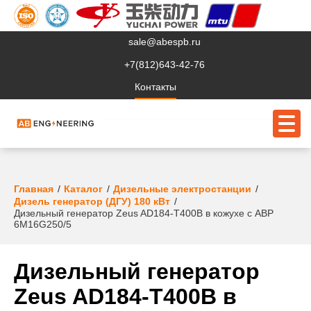
sale@abespb.ru
+7(812)643-42-76
Контакты
О компании
Главная
Каталог
Дизельные электростанции
Дизель генератор (ДГУ) 180 кВт
Дизельный генератор Zeus AD184-T400B в кожухе с АВР
Клиентам
6M16G250/5
Продукция
Дизельный генератор
Сервис
Zeus AD184-T400B в
Судовое ЭО