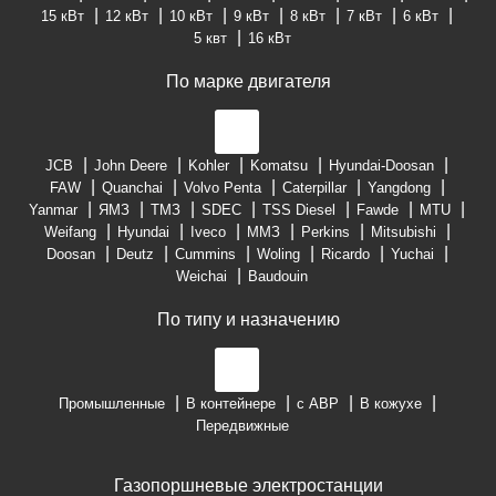
15 кВт
12 кВт
10 кВт
9 кВт
8 кВт
7 кВт
6 кВт
5 квт
16 кВт
По марке двигателя
JCB
John Deere
Kohler
Komatsu
Hyundai-Doosan
FAW
Quanchai
Volvo Penta
Caterpillar
Yangdong
Yanmar
ЯМЗ
ТМЗ
SDEC
TSS Diesel
Fawde
MTU
Weifang
Hyundai
Iveco
ММЗ
Perkins
Mitsubishi
Doosan
Deutz
Cummins
Woling
Ricardo
Yuchai
Weichai
Baudouin
По типу и назначению
Промышленные
В контейнере
с АВР
В кожухе
Передвижные
Газопоршневые электростанции