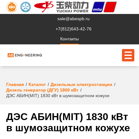
sale@abespb.ru
+7(812)643-42-76
Контакты
О компании
Главная
Каталог
Дизельные электростанции
Дизель генератор (ДГУ) 1800 кВт
Клиентам
ДЭС АБИН(MIT) 1830 кВт в шумозащитном кожухе
Продукция
ДЭС АБИН(MIT) 1830 кВт
Сервис
в шумозащитном кожухе
Судовое ЭО