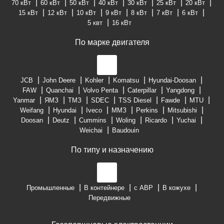
70 кВт
60 кВт
50 кВт
40 кВт
30 кВт
25 кВт
20 кВт
15 кВт
12 кВт
10 кВт
9 кВт
8 кВт
7 кВт
6 кВт
5 квт
16 кВт
По марке двигателя
JCB
John Deere
Kohler
Komatsu
Hyundai-Doosan
FAW
Quanchai
Volvo Penta
Caterpillar
Yangdong
Yanmar
ЯМЗ
ТМЗ
SDEC
TSS Diesel
Fawde
MTU
Weifang
Hyundai
Iveco
ММЗ
Perkins
Mitsubishi
Doosan
Deutz
Cummins
Woling
Ricardo
Yuchai
Weichai
Baudouin
По типу и назначению
Промышленные
В контейнере
с АВР
В кожухе
Передвижные