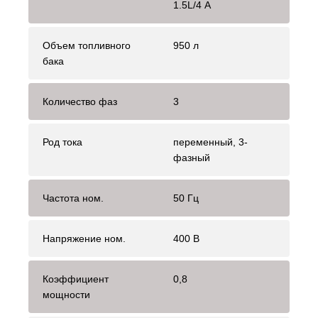
1.5L/4 A
Объем топливного
950 л
бака
Количество фаз
3
Род тока
переменный, 3-
фазный
Частота ном.
50 Гц
Напряжение ном.
400 В
Коэффициент
0,8
мощности