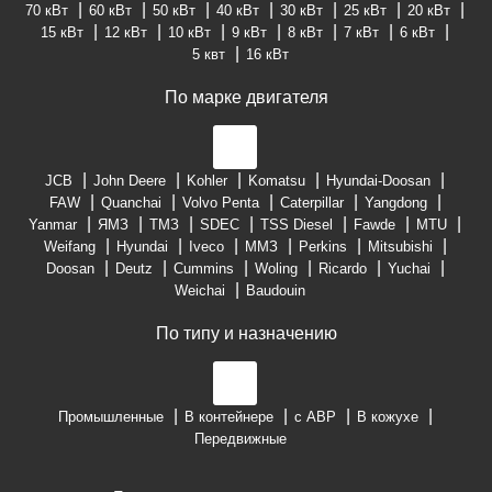
70 кВт
60 кВт
50 кВт
40 кВт
30 кВт
25 кВт
20 кВт
15 кВт
12 кВт
10 кВт
9 кВт
8 кВт
7 кВт
6 кВт
5 квт
16 кВт
По марке двигателя
JCB
John Deere
Kohler
Komatsu
Hyundai-Doosan
FAW
Quanchai
Volvo Penta
Caterpillar
Yangdong
Yanmar
ЯМЗ
ТМЗ
SDEC
TSS Diesel
Fawde
MTU
Weifang
Hyundai
Iveco
ММЗ
Perkins
Mitsubishi
Doosan
Deutz
Cummins
Woling
Ricardo
Yuchai
Weichai
Baudouin
По типу и назначению
Промышленные
В контейнере
с АВР
В кожухе
Передвижные