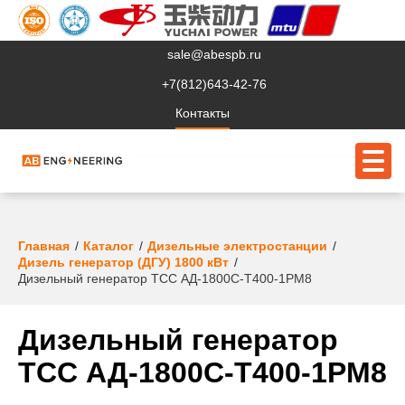
sale@abespb.ru
+7(812)643-42-76
Контакты
О компании
Главная
Каталог
Дизельные электростанции
Дизель генератор (ДГУ) 1800 кВт
Клиентам
Дизельный генератор ТСС АД-1800С-Т400-1РМ8
Продукция
Дизельный генератор
Сервис
ТСС АД-1800С-Т400-1РМ8
Судовое ЭО