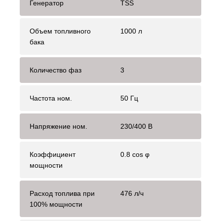
Генератор
TSS
Объем топливного
1000 л
бака
Количество фаз
3
Частота ном.
50 Гц
Напряжение ном.
230/400 В
Коэффициент
0.8 cos φ
мощности
Расход топлива при
476 л/ч
100% мощности