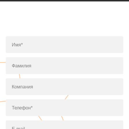
Заполните форму или позвоните
по телефону
+7(812)643-42-76
Имя*
Фамилия
Компания
Телефон*
E-mail