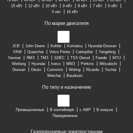
15 кВт
12 кВт
10 кВт
9 кВт
8 кВт
7 кВт
6 кВт
5 квт
16 кВт
По марке двигателя
JCB
John Deere
Kohler
Komatsu
Hyundai-Doosan
FAW
Quanchai
Volvo Penta
Caterpillar
Yangdong
Yanmar
ЯМЗ
ТМЗ
SDEC
TSS Diesel
Fawde
MTU
Weifang
Hyundai
Iveco
ММЗ
Perkins
Mitsubishi
Doosan
Deutz
Cummins
Woling
Ricardo
Yuchai
Weichai
Baudouin
По типу и назначению
Промышленные
В контейнере
с АВР
В кожухе
Передвижные
Газопоршневые электростанции