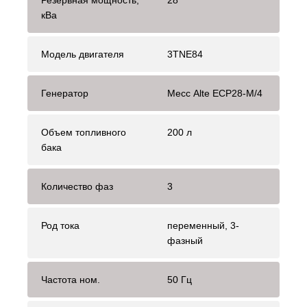
Резервная мощность,
28
кВа
Модель двигателя
3TNE84
Генератор
Mecc Alte ЕСР28-М/4
Объем топливного
200 л
бака
Количество фаз
3
Род тока
переменный, 3-
фазный
Частота ном.
50 Гц