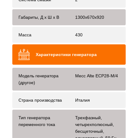
Габариты, Д x Ш x В
1300x670x920
Масса
430
Характеристики генератора
Модель генератора
Mecc Alte ЕСР28-М/4
(другое)
Страна производства
Италия
Тип генератора
Трехфазный,
переменного тока
четырехполюсный,
бесщеточный,