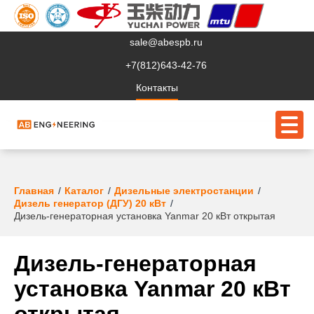
sale@abespb.ru
+7(812)643-42-76
Контакты
О компании
Главная
Каталог
Дизельные электростанции
Дизель генератор (ДГУ) 20 кВт
Клиентам
Дизель-генераторная установка Yanmar 20 кВт открытая
Продукция
Дизель-генераторная
Сервис
установка Yanmar 20 кВт
Судовое ЭО
открытая