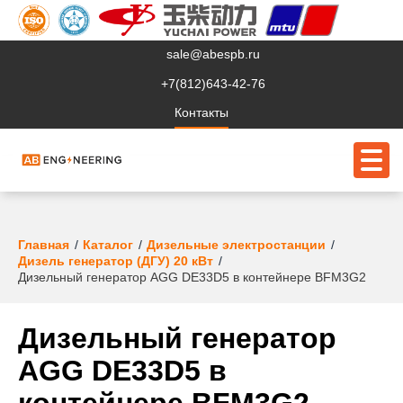
sale@abespb.ru
+7(812)643-42-76
Контакты
О компании
Главная
Каталог
Дизельные электростанции
Дизель генератор (ДГУ) 20 кВт
Клиентам
Дизельный генератор AGG DE33D5 в контейнере BFM3G2
Продукция
Дизельный генератор
Сервис
AGG DE33D5 в
Судовое ЭО
контейнере BFM3G2