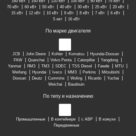
160 кВт
150 кВт
120 кВт
100 кВт
80 кВт
75 кВт
70 кВт
60 кВт
50 кВт
40 кВт
30 кВт
25 кВт
20 кВт
15 кВт
12 кВт
10 кВт
9 кВт
8 кВт
7 кВт
6 кВт
5 квт
16 кВт
По марке двигателя
JCB
John Deere
Kohler
Komatsu
Hyundai-Doosan
FAW
Quanchai
Volvo Penta
Caterpillar
Yangdong
Yanmar
ЯМЗ
ТМЗ
SDEC
TSS Diesel
Fawde
MTU
Weifang
Hyundai
Iveco
ММЗ
Perkins
Mitsubishi
Doosan
Deutz
Cummins
Woling
Ricardo
Yuchai
Weichai
Baudouin
По типу и назначению
Промышленные
В контейнере
с АВР
В кожухе
Передвижные