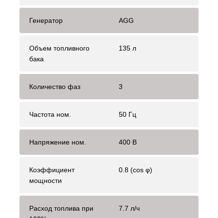
Генератор
AGG
Объем топливного
135 л
бака
Количество фаз
3
Частота ном.
50 Гц
Напряжение ном.
400 В
Коэффициент
0.8 (cos φ)
мощности
Расход топлива при
7.7 л/ч