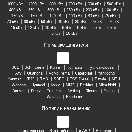
1000 кВт
1200 кВт
800 кВт
700 кВт
600 кВт
500 кВт
400 кВт
350 кВт
300 кВт
250 кВт
200 кВт
180 кВт
160 кВт
150 кВт
120 кВт
100 кВт
80 кВт
75 кВт
70 кВт
60 кВт
50 кВт
40 кВт
30 кВт
25 кВт
20 кВт
15 кВт
12 кВт
10 кВт
9 кВт
8 кВт
7 кВт
6 кВт
5 квт
16 кВт
По марке двигателя
JCB
John Deere
Kohler
Komatsu
Hyundai-Doosan
FAW
Quanchai
Volvo Penta
Caterpillar
Yangdong
Yanmar
ЯМЗ
ТМЗ
SDEC
TSS Diesel
Fawde
MTU
Weifang
Hyundai
Iveco
ММЗ
Perkins
Mitsubishi
Doosan
Deutz
Cummins
Woling
Ricardo
Yuchai
Weichai
Baudouin
По типу и назначению
Промышленные
В контейнере
с АВР
В кожухе