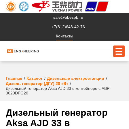
sale@abespb.ru
+7(812)643-42-76
Контакты
О компании
Главная
Каталог
Дизельные электростанции
Дизель генератор (ДГУ) 20 кВт
Дизельный генератор Aksa AJD 33 в контейнере с АВР
Клиентам
3029DFG20
Продукция
Дизельный генератор
Сервис
Aksa AJD 33 в
Судовое ЭО