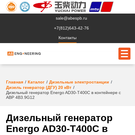
sale@abespb.ru
+7(812)643-42-76
Контакты
О компании
Главная
Каталог
Дизельные электростанции
Дизель генератор (ДГУ) 20 кВт
Дизельный генератор Energo AD30-T400C в контейнере с
Клиентам
АВР 4B3.9G12
Продукция
Дизельный генератор
Сервис
Energo AD30-T400C в
Судовое ЭО