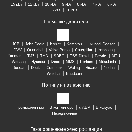
15 кВт
12 кВт
10 кВт
9 кВт
8 кВт
7 кВт
6 кВт
5 квт
16 кВт
По марке двигателя
JCB
John Deere
Kohler
Komatsu
Hyundai-Doosan
FAW
Quanchai
Volvo Penta
Caterpillar
Yangdong
Yanmar
ЯМЗ
ТМЗ
SDEC
TSS Diesel
Fawde
MTU
Weifang
Hyundai
Iveco
ММЗ
Perkins
Mitsubishi
Doosan
Deutz
Cummins
Woling
Ricardo
Yuchai
Weichai
Baudouin
По типу и назначению
Промышленные
В контейнере
с АВР
В кожухе
Передвижные
Газопоршневые электростанции