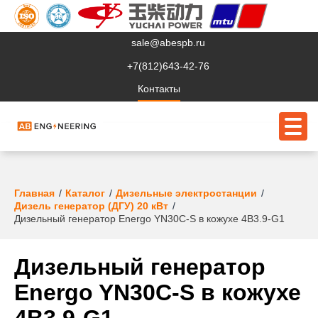
sale@abespb.ru
+7(812)643-42-76
Контакты
О компании
Главная
Каталог
Дизельные электростанции
Дизель генератор (ДГУ) 20 кВт
Клиентам
Дизельный генератор Energo YN30C-S в кожухе 4B3.9-G1
Продукция
Дизельный генератор
Сервис
Energo YN30C-S в кожухе
Судовое ЭО
4B3.9-G1