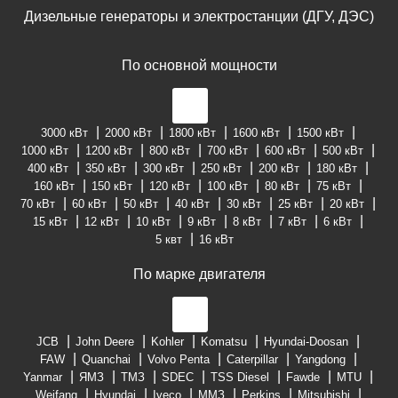
Дизельные генераторы и электростанции (ДГУ, ДЭС)
По основной мощности
3000 кВт
2000 кВт
1800 кВт
1600 кВт
1500 кВт
1000 кВт
1200 кВт
800 кВт
700 кВт
600 кВт
500 кВт
400 кВт
350 кВт
300 кВт
250 кВт
200 кВт
180 кВт
160 кВт
150 кВт
120 кВт
100 кВт
80 кВт
75 кВт
70 кВт
60 кВт
50 кВт
40 кВт
30 кВт
25 кВт
20 кВт
15 кВт
12 кВт
10 кВт
9 кВт
8 кВт
7 кВт
6 кВт
5 квт
16 кВт
По марке двигателя
JCB
John Deere
Kohler
Komatsu
Hyundai-Doosan
FAW
Quanchai
Volvo Penta
Caterpillar
Yangdong
Yanmar
ЯМЗ
ТМЗ
SDEC
TSS Diesel
Fawde
MTU
Weifang
Hyundai
Iveco
ММЗ
Perkins
Mitsubishi