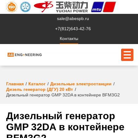
sale@abespb.ru
+7(812)643-42-76
Контакты
О компании
Главная
Каталог
Дизельные электростанции
Дизель генератор (ДГУ) 20 кВт
Клиентам
Дизельный генератор GMP 32DA в контейнере BFM3G2
Продукция
Дизельный генератор
Сервис
GMP 32DA в контейнере
Судовое ЭО
BFM3G2