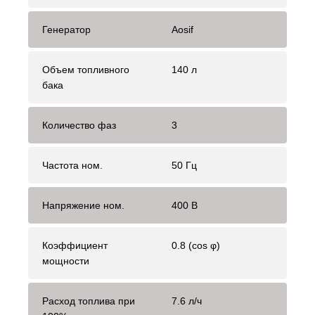
Генератор
Aosif
Объем топливного
140 л
бака
Количество фаз
3
Частота ном.
50 Гц
Напряжение ном.
400 В
Коэффициент
0.8 (cos φ)
мощности
Расход топлива при
7.6 л/ч