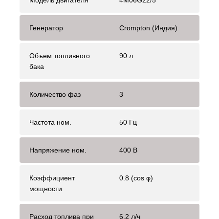
Модель двигателя
4M06G22/5
Генератор
Crompton (Индия)
Объем топливного
90 л
бака
Количество фаз
3
Частота ном.
50 Гц
Напряжение ном.
400 В
Коэффициент
0.8 (cos φ)
мощности
Расход топлива при
6.2 л/ч