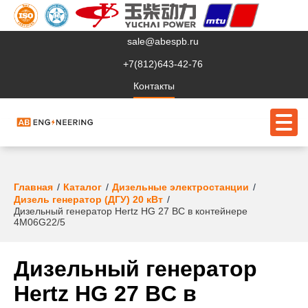
sale@abespb.ru
+7(812)643-42-76
Контакты
О компании
Главная
Каталог
Дизельные электростанции
Дизель генератор (ДГУ) 20 кВт
Дизельный генератор Hertz HG 27 BC в контейнере
Клиентам
4M06G22/5
Продукция
Дизельный генератор
Сервис
Hertz HG 27 BC в
Судовое ЭО