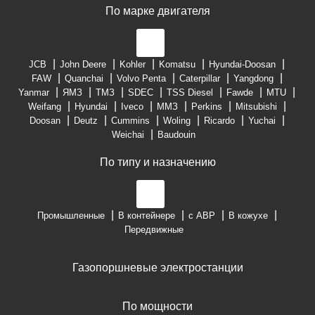
По марке двигателя
JCB
John Deere
Kohler
Komatsu
Hyundai-Doosan
FAW
Quanchai
Volvo Penta
Caterpillar
Yangdong
Yanmar
ЯМЗ
ТМЗ
SDEC
TSS Diesel
Fawde
MTU
Weifang
Hyundai
Iveco
ММЗ
Perkins
Mitsubishi
Doosan
Deutz
Cummins
Woling
Ricardo
Yuchai
Weichai
Baudouin
По типу и назначению
Промышленные
В контейнере
с АВР
В кожухе
Передвижные
Газопоршневые электростанции
По мощности