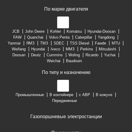
По марке двигателя
JCB
John Deere
Kohler
Komatsu
Hyundai-Doosan
FAW
Quanchai
Volvo Penta
Caterpillar
Yangdong
Yanmar
ЯМЗ
ТМЗ
SDEC
TSS Diesel
Fawde
MTU
Weifang
Hyundai
Iveco
ММЗ
Perkins
Mitsubishi
Doosan
Deutz
Cummins
Woling
Ricardo
Yuchai
Weichai
Baudouin
По типу и назначению
Промышленные
В контейнере
с АВР
В кожухе
Передвижные
Газопоршневые электростанции