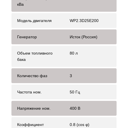
кВа
Модель двигателя
WP2.3D25E200
Генератор
Исток (Россия)
Объем топливного
80 л
бака
Количество фаз
3
Частота ном.
50 Гц
Напряжение ном.
400 В
Коэффициент
0.8 (cos φ)