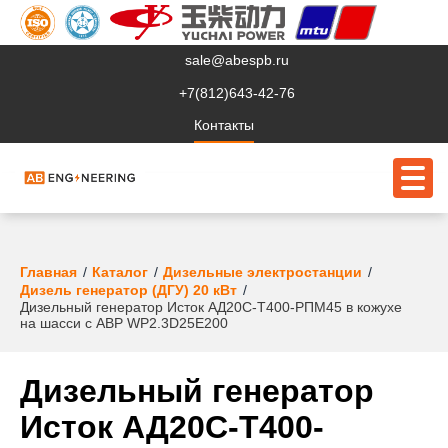
sale@abespb.ru
+7(812)643-42-76
Контакты
О компании
Главная
Каталог
Дизельные электростанции
Дизель генератор (ДГУ) 20 кВт
Дизельный генератор Исток АД20С-Т400-РПМ45 в кожухе
Клиентам
на шасси с АВР WP2.3D25E200
Продукция
Дизельный генератор
Сервис
Исток АД20С-Т400-
Судовое ЭО