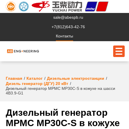
sale@abespb.ru
+7(812)643-42-76
Контакты
О компании
Главная
Каталог
Дизельные электростанции
Дизель генератор (ДГУ) 20 кВт
Дизельный генератор MPMC MP30C-S в кожухе на шасси
Клиентам
4B3.9-G1
Продукция
Дизельный генератор
Сервис
MPMC MP30C-S в кожухе
Судовое ЭО