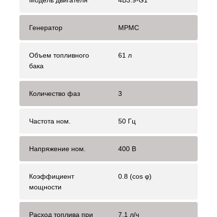
Модель двигателя
4B3.9-G1
Генератор
MPMC
Объем топливного
61 л
бака
Количество фаз
3
Частота ном.
50 Гц
Напряжение ном.
400 В
Коэффициент
0.8 (cos φ)
мощности
Расход топлива при
7.1 л/ч