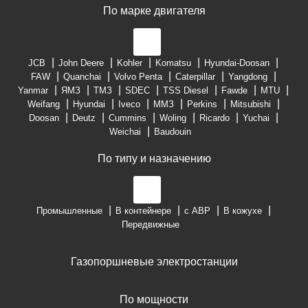
По марке двигателя
JCB
John Deere
Kohler
Komatsu
Hyundai-Doosan
FAW
Quanchai
Volvo Penta
Caterpillar
Yangdong
Yanmar
ЯМЗ
ТМЗ
SDEC
TSS Diesel
Fawde
MTU
Weifang
Hyundai
Iveco
ММЗ
Perkins
Mitsubishi
Doosan
Deutz
Cummins
Woling
Ricardo
Yuchai
Weichai
Baudouin
По типу и назначению
Промышленные
В контейнере
с АВР
В кожухе
Передвижные
Газопоршневые электростанции
По мощности