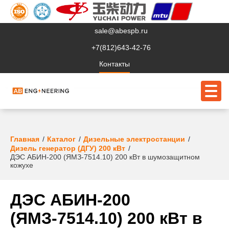
sale@abespb.ru
+7(812)643-42-76
Контакты
О компании
Главная
Каталог
Дизельные электростанции
Дизель генератор (ДГУ) 200 кВт
ДЭС АБИН-200 (ЯМЗ-7514.10) 200 кВт в шумозащитном
Клиентам
кожухе
Продукция
ДЭС АБИН-200
Сервис
(ЯМЗ-7514.10) 200 кВт в
Судовое ЭО