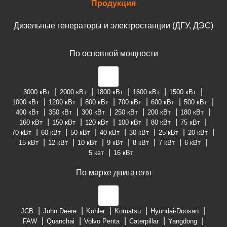
Продукция
Дизельные генераторы и электростанции (ДГУ, ДЭС)
По основной мощности
3000 кВт
2000 кВт
1800 кВт
1600 кВт
1500 кВт
1000 кВт
1200 кВт
800 кВт
700 кВт
600 кВт
500 кВт
400 кВт
350 кВт
300 кВт
250 кВт
200 кВт
180 кВт
160 кВт
150 кВт
120 кВт
100 кВт
80 кВт
75 кВт
70 кВт
60 кВт
50 кВт
40 кВт
30 кВт
25 кВт
20 кВт
15 кВт
12 кВт
10 кВт
9 кВт
8 кВт
7 кВт
6 кВт
5 квт
16 кВт
По марке двигателя
JCB
John Deere
Kohler
Komatsu
Hyundai-Doosan
FAW
Quanchai
Volvo Penta
Caterpillar
Yangdong