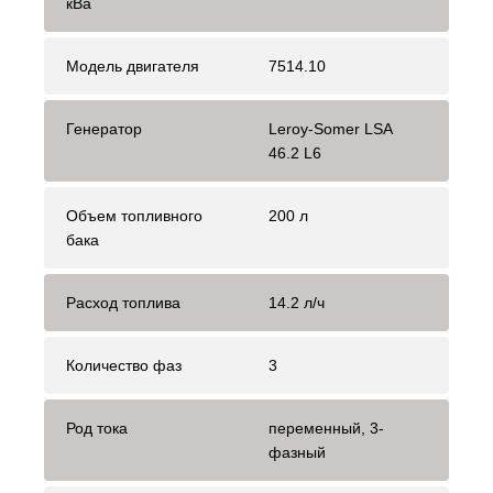
кВа
Модель двигателя
7514.10
Генератор
Leroy-Somer LSA
46.2 L6
Объем топливного
200 л
бака
Расход топлива
14.2 л/ч
Количество фаз
3
Род тока
переменный, 3-
фазный