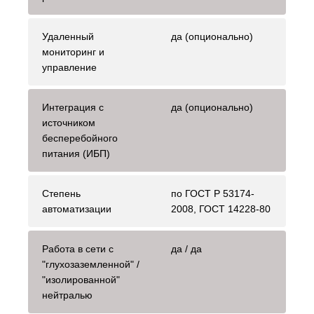
Удаленный
да (опционально)
мониторинг и
управление
Интеграция с
да (опционально)
источником
бесперебойного
питания (ИБП)
Степень
по ГОСТ Р 53174-
автоматизации
2008, ГОСТ 14228-80
Работа в сети с
да / да
"глухозаземленной" /
"изолированной"
нейтралью