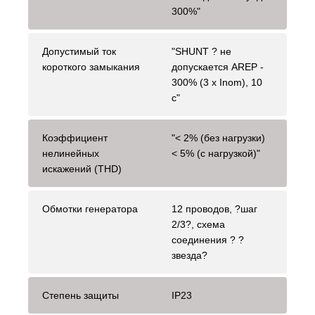
300%"
Допустимый ток
"SHUNT ? не
короткого замыкания
допускается AREP -
300% (3 х Inom), 10
с"
Коэффициент
"< 2% (без нагрузки)
нелинейных
< 5% (с нагрузкой)"
искажений (THD)
Обмотки генератора
12 проводов, ?шаг
2/3?, схема
соединения ? ?
звезда?
Степень защиты
IP23