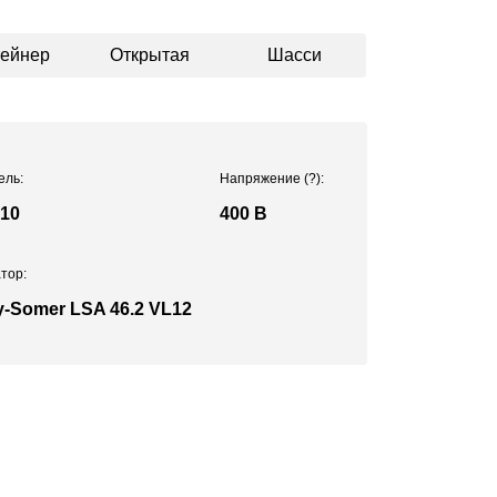
тейнер
Открытая
Шасси
ель:
Напряжение
(?)
:
.10
400 В
тор:
y-Somer LSA 46.2 VL12