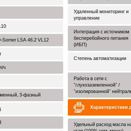
Удаленный мониторинг и
управление
.10
Интеграция с источником
бесперебойного питания
y-Somer LSA 46.2 VL12
(ИБП)
л
Степень автоматизации
л/ч
Работа в сети с
"глухозаземленной" /
"изолированной" нейтрал
менный, 3-фазный
Характеристики 
ц
В
Удельный расход масла н
угар (100% ном. мощн)