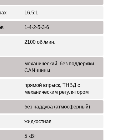
рах
16,5:1
ов
1-4-2-5-3-6
2100 об./мин.
механический, без поддержки
CAN-шины
а
прямой впрыск, ТНВД с
механическим регулятором
без наддува (атмосферный)
жидкостная
5 кВт