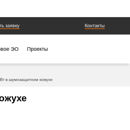
ть заявку
Контакты
овое ЭО
Проекты
Вт в шумозащитном кожухе
кожухе