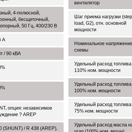
вентилятор
зный, 4-полюсной,
Шаг приема нагрузки (step
ронный, бесщеточный,
load, G2), отн. основной
опорный, 50 Гц, 400/230 В
мощности
6 А
Номинальное напряжение
схемы
т / 90 кВА
Удельный расход топлива
0%
110% ном. мощности
Удельный расход топлива
0%
100% ном. мощности
Удельный расход топлива
T, опция: независимое
75% ном. мощности
уждение ? AREP
Удельный расход масла н
0 (SHUNT) / R 438 (AREP),
угар (100% ном. мощн)