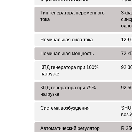
Тип генератора переменного
3-фа
тока
синх
одно
Номинальная сила тока
129,
Номинальная мощность
72 кВ
КПД генератора при 100%
92,3
нагрузке
КПД генератора при 75%
92,5
нагрузке
Система возбуждения
SHUN
возб
Автоматический регулятор
R 25