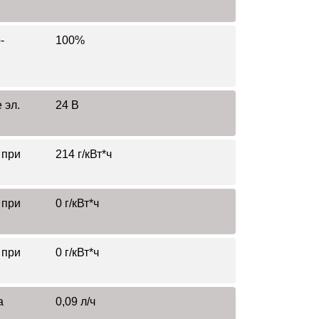
-
100%
 эл.
24 В
 при
214 г/кВт*ч
 при
0 г/кВт*ч
 при
0 г/кВт*ч
а
0,09 л/ч