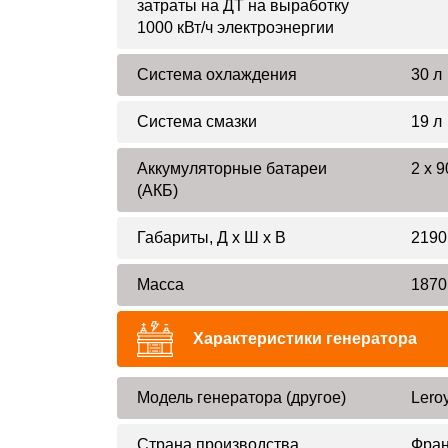
затраты на ДТ на выработку
1000 кВт/ч электроэнергии
Система охлаждения
30 л
Система смазки
19 л
Аккумуляторные батареи
2 x 9
(АКБ)
Габариты, Д x Ш x В
2190
Масса
1870
Характеристики генератора
Модель генератора (другое)
Lero
Страна производства
Фра