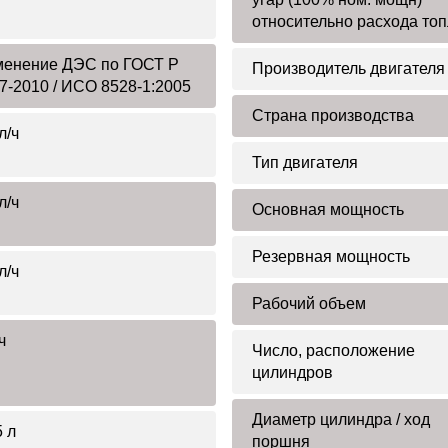
относительно расхода то
енение ДЭС по ГОСТ Р
Производитель двигателя
7-2010 / ИСО 8528-1:2005
Страна производства
л/ч
Тип двигателя
л/ч
Основная мощность
Резервная мощность
л/ч
Рабочий объем
ч
Число, расположение
цилиндров
Диаметр цилиндра / ход
5 л
поршня