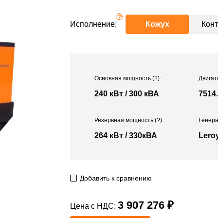
?
Исполнение:
Кожух
Кон
Основная мощность
(?)
:
Двигат
240 кВт / 300 кВА
7514
Резервная мощность
(?)
:
Генера
264 кВт / 330кВА
Lero
Добавить к сравнению
3 907 276 ₽
Цена с НДС: