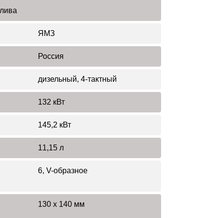
плива
ЯМЗ
Россия
дизельный, 4-тактный
132 кВт
145,2 кВт
11,15 л
6, V-образное
130 х 140 мм