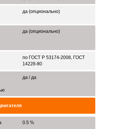
да (опционально)
да (опционально)
по ГОСТ Р 53174-2008, ГОСТ
14228-80
да / да
ью
двигателя
а
0.5 %