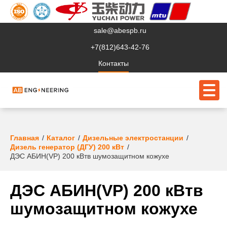
sale@abespb.ru
+7(812)643-42-76
Контакты
О компании
Главная
Каталог
Дизельные электростанции
Дизель генератор (ДГУ) 200 кВт
Клиентам
ДЭС АБИН(VP) 200 кВтв шумозащитном кожухе
Продукция
ДЭС АБИН(VP) 200 кВтв
Сервис
шумозащитном кожухе
Судовое ЭО