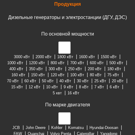
Продукция
Дизельные генераторы и электростанции (ДГУ, ДЭС)
По основной мощности
3000 кВт
2000 кВт
1800 кВт
1600 кВт
1500 кВт
1000 кВт
1200 кВт
800 кВт
700 кВт
600 кВт
500 кВт
400 кВт
350 кВт
300 кВт
250 кВт
200 кВт
180 кВт
160 кВт
150 кВт
120 кВт
100 кВт
80 кВт
75 кВт
70 кВт
60 кВт
50 кВт
40 кВт
30 кВт
25 кВт
20 кВт
15 кВт
12 кВт
10 кВт
9 кВт
8 кВт
7 кВт
6 кВт
5 квт
16 кВт
По марке двигателя
JCB
John Deere
Kohler
Komatsu
Hyundai-Doosan
FAW
Quanchai
Volvo Penta
Caterpillar
Yangdong