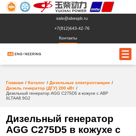
sale@abespb.ru
+7(812)643-42-76
Контакты
О компании
Главная
Каталог
Дизельные электростанции
Дизель генератор (ДГУ) 200 кВт
Дизельный генератор AGG C275D5 в кожухе с АВР
Клиентам
6LTAA8.9G2
Продукция
Дизельный генератор
Сервис
AGG C275D5 в кожухе с
Судовое ЭО