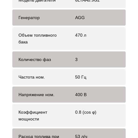
Модель двигателя
6LTAA8.9G2
Генератор
AGG
Объем топливного
470 л
бака
Количество фаз
3
Частота ном.
50 Гц
Напряжение ном.
400 В
Коэффициент
0.8 (cos φ)
мощности
Расход топлива при
53 л/ч