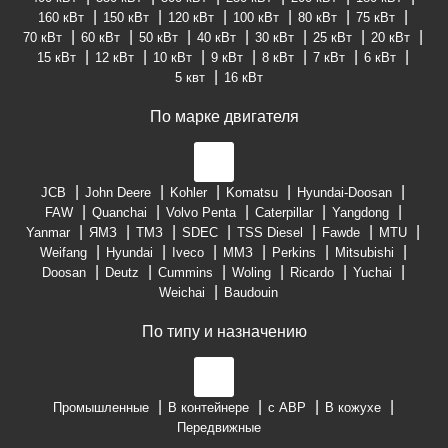
160 кВт
150 кВт
120 кВт
100 кВт
80 кВт
75 кВт
70 кВт
60 кВт
50 кВт
40 кВт
30 кВт
25 кВт
20 кВт
15 кВт
12 кВт
10 кВт
9 кВт
8 кВт
7 кВт
6 кВт
5 квт
16 кВт
По марке двигателя
JCB
John Deere
Kohler
Komatsu
Hyundai-Doosan
FAW
Quanchai
Volvo Penta
Caterpillar
Yangdong
Yanmar
ЯМЗ
ТМЗ
SDEC
TSS Diesel
Fawde
MTU
Weifang
Hyundai
Iveco
ММЗ
Perkins
Mitsubishi
Doosan
Deutz
Cummins
Woling
Ricardo
Yuchai
Weichai
Baudouin
По типу и назначению
Промышленные
В контейнере
с АВР
В кожухе
Передвижные