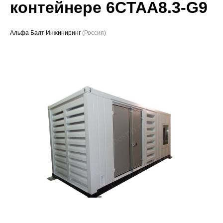
контейнере 6CTAA8.3-G9
Проекты
Альфа Балт Инжиниринг
(Россия)