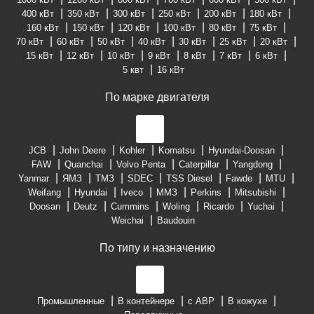
400 кВт
350 кВт
300 кВт
250 кВт
200 кВт
180 кВт
160 кВт
150 кВт
120 кВт
100 кВт
80 кВт
75 кВт
70 кВт
60 кВт
50 кВт
40 кВт
30 кВт
25 кВт
20 кВт
15 кВт
12 кВт
10 кВт
9 кВт
8 кВт
7 кВт
6 кВт
5 квт
16 кВт
По марке двигателя
JCB
John Deere
Kohler
Komatsu
Hyundai-Doosan
FAW
Quanchai
Volvo Penta
Caterpillar
Yangdong
Yanmar
ЯМЗ
ТМЗ
SDEC
TSS Diesel
Fawde
MTU
Weifang
Hyundai
Iveco
ММЗ
Perkins
Mitsubishi
Doosan
Deutz
Cummins
Woling
Ricardo
Yuchai
Weichai
Baudouin
По типу и назначению
Промышленные
В контейнере
с АВР
В кожухе