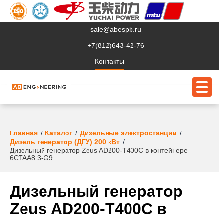
sale@abespb.ru
+7(812)643-42-76
Контакты
О компании
Главная
Каталог
Дизельные электростанции
Дизель генератор (ДГУ) 200 кВт
Дизельный генератор Zeus AD200-T400C в контейнере
Клиентам
6CTAA8.3-G9
Продукция
Дизельный генератор
Сервис
Zeus AD200-T400C в
Судовое ЭО