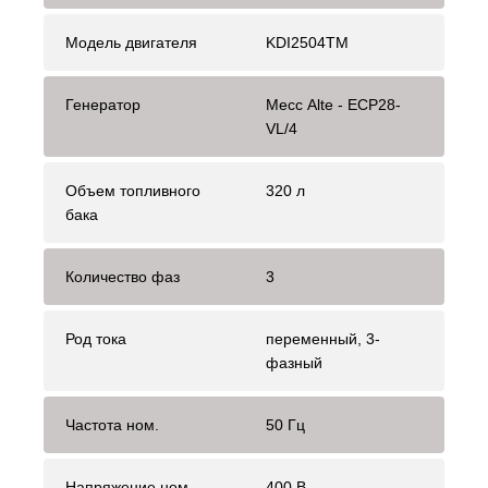
Модель двигателя
KDI2504TM
Генератор
Mecc Alte - ECP28-
VL/4
Объем топливного
320 л
бака
Количество фаз
3
Род тока
переменный, 3-
фазный
Частота ном.
50 Гц
Напряжение ном.
400 В