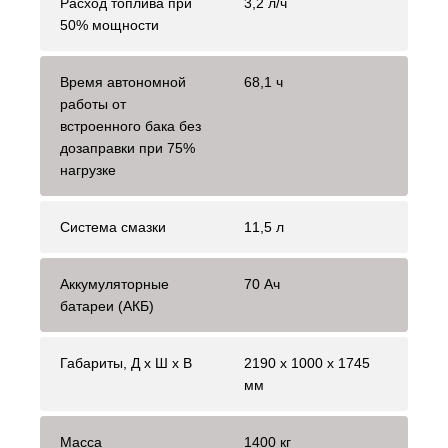
Расход топлива при
3,2 л/ч
50% мощности
Время автономной
68,1 ч
работы от
встроенного бака без
дозаправки при 75%
нагрузке
Система смазки
11,5 л
Аккумуляторные
70 Ач
батареи (АКБ)
Габариты, Д x Ш x В
2190 х 1000 х 1745
мм
Масса
1400 кг