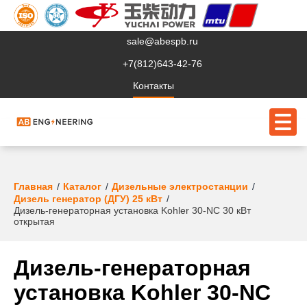
sale@abespb.ru
+7(812)643-42-76
Контакты
О компании
Главная
Каталог
Дизельные электростанции
Дизель генератор (ДГУ) 25 кВт
Дизель-генераторная установка Kohler 30-NC 30 кВт
Клиентам
открытая
Продукция
Дизель-генераторная
Сервис
установка Kohler 30-NC
Судовое ЭО