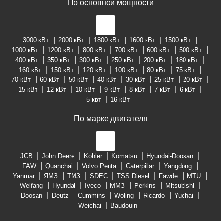
По основной мощности
3000 кВт
2000 кВт
1800 кВт
1600 кВт
1500 кВт
1000 кВт
1200 кВт
800 кВт
700 кВт
600 кВт
500 кВт
400 кВт
350 кВт
300 кВт
250 кВт
200 кВт
180 кВт
160 кВт
150 кВт
120 кВт
100 кВт
80 кВт
75 кВт
70 кВт
60 кВт
50 кВт
40 кВт
30 кВт
25 кВт
20 кВт
15 кВт
12 кВт
10 кВт
9 кВт
8 кВт
7 кВт
6 кВт
5 квт
16 кВт
По марке двигателя
JCB
John Deere
Kohler
Komatsu
Hyundai-Doosan
FAW
Quanchai
Volvo Penta
Caterpillar
Yangdong
Yanmar
ЯМЗ
ТМЗ
SDEC
TSS Diesel
Fawde
MTU
Weifang
Hyundai
Iveco
ММЗ
Perkins
Mitsubishi
Doosan
Deutz
Cummins
Woling
Ricardo
Yuchai
Weichai
Baudouin