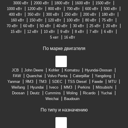
3000 кВт
2000 кВт
1800 кВт
1600 кВт
1500 кВт
1000 кВт
1200 кВт
800 кВт
700 кВт
600 кВт
500 кВт
400 кВт
350 кВт
300 кВт
250 кВт
200 кВт
180 кВт
160 кВт
150 кВт
120 кВт
100 кВт
80 кВт
75 кВт
70 кВт
60 кВт
50 кВт
40 кВт
30 кВт
25 кВт
20 кВт
15 кВт
12 кВт
10 кВт
9 кВт
8 кВт
7 кВт
6 кВт
5 квт
16 кВт
По марке двигателя
JCB
John Deere
Kohler
Komatsu
Hyundai-Doosan
FAW
Quanchai
Volvo Penta
Caterpillar
Yangdong
Yanmar
ЯМЗ
ТМЗ
SDEC
TSS Diesel
Fawde
MTU
Weifang
Hyundai
Iveco
ММЗ
Perkins
Mitsubishi
Doosan
Deutz
Cummins
Woling
Ricardo
Yuchai
Weichai
Baudouin
По типу и назначению