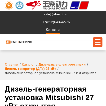
sale@abespb.ru
+7(812)643-42-76
Контакты
О компании
Главная
Каталог
Дизельные электростанции
Дизель генератор (ДГУ) 25 кВт
Клиентам
Дизель-генераторная установка Mitsubishi 27 кВт открытая
Продукция
Дизель-генераторная
Сервис
установка Mitsubishi 27
Судовое ЭО
кВт открытая