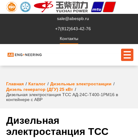
sale@abespb.ru
+7(812)643-42-76
Контакты
О компании
Главная
Каталог
Дизельные электростанции
Дизель генератор (ДГУ) 25 кВт
Дизельная электростанция ТСС АД-24С-Т400-1РМ16 в
Клиентам
контейнере с АВР
Продукция
Дизельная
Сервис
электростанция ТСС
Судовое ЭО