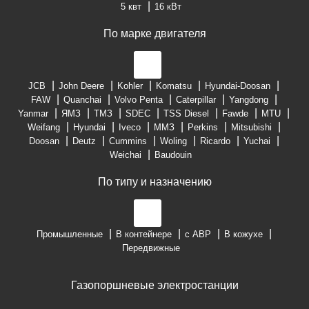
5 квт
16 кВт
По марке двигателя
JCB
John Deere
Kohler
Komatsu
Hyundai-Doosan
FAW
Quanchai
Volvo Penta
Caterpillar
Yangdong
Yanmar
ЯМЗ
ТМЗ
SDEC
TSS Diesel
Fawde
MTU
Weifang
Hyundai
Iveco
ММЗ
Perkins
Mitsubishi
Doosan
Deutz
Cummins
Woling
Ricardo
Yuchai
Weichai
Baudouin
По типу и назначению
Промышленные
В контейнере
с АВР
В кожухе
Передвижные
Газопоршневые электростанции