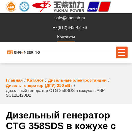
sale@abespb.ru
+7(812)643-42-76
Контакты
О компании
Главная
Каталог
Дизельные электростанции
Дизель генератор (ДГУ) 250 кВт
Дизельный генератор CTG 358SDS в кожухе с АВР
Клиентам
SC12E420D2
Продукция
Дизельный генератор
Сервис
CTG 358SDS в кожухе с
Судовое ЭО