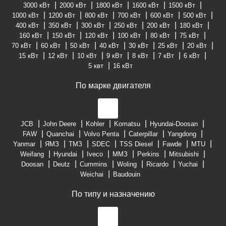
3000 кВт
2000 кВт
1800 кВт
1600 кВт
1500 кВт
1000 кВт
1200 кВт
800 кВт
700 кВт
600 кВт
500 кВт
400 кВт
350 кВт
300 кВт
250 кВт
200 кВт
180 кВт
160 кВт
150 кВт
120 кВт
100 кВт
80 кВт
75 кВт
70 кВт
60 кВт
50 кВт
40 кВт
30 кВт
25 кВт
20 кВт
15 кВт
12 кВт
10 кВт
9 кВт
8 кВт
7 кВт
6 кВт
5 квт
16 кВт
По марке двигателя
JCB
John Deere
Kohler
Komatsu
Hyundai-Doosan
FAW
Quanchai
Volvo Penta
Caterpillar
Yangdong
Yanmar
ЯМЗ
ТМЗ
SDEC
TSS Diesel
Fawde
MTU
Weifang
Hyundai
Iveco
ММЗ
Perkins
Mitsubishi
Doosan
Deutz
Cummins
Woling
Ricardo
Yuchai
Weichai
Baudouin
По типу и назначению