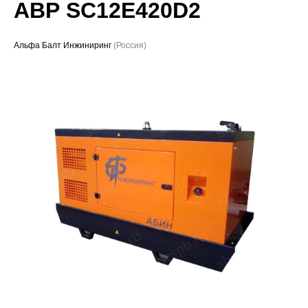
АВР SC12E420D2
Проекты
Альфа Балт Инжиниринг
(Россия)