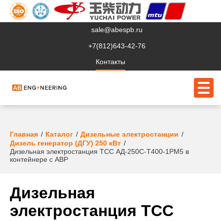
sale@abespb.ru
+7(812)643-42-76
Контакты
О компании
Главная
Каталог
Дизельные электростанции
Дизель генератор (ДГУ) 250 кВт
Дизельная электростанция ТСС АД-250С-Т400-1РМ5 в
Клиентам
контейнере с АВР
Продукция
Дизельная
Сервис
электростанция ТСС
Судовое ЭО