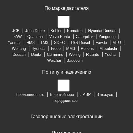
По марке двигателя
JCB
John Deere
Kohler
Komatsu
Hyundai-Doosan
FAW
Quanchai
Volvo Penta
Caterpillar
Yangdong
Yanmar
ЯМЗ
ТМЗ
SDEC
TSS Diesel
Fawde
MTU
Weifang
Hyundai
Iveco
ММЗ
Perkins
Mitsubishi
Doosan
Deutz
Cummins
Woling
Ricardo
Yuchai
Weichai
Baudouin
По типу и назначению
Промышленные
В контейнере
с АВР
В кожухе
Передвижные
Газопоршневые электростанции
По мощности