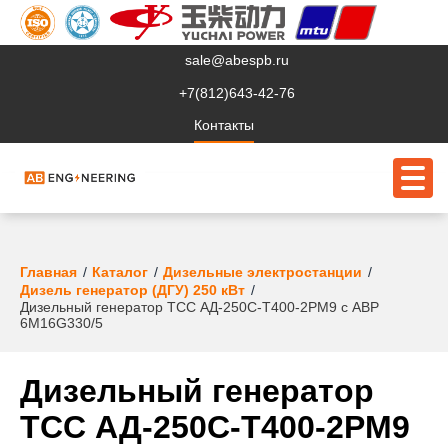
sale@abespb.ru
+7(812)643-42-76
Контакты
О компании
Главная
Каталог
Дизельные электростанции
Дизель генератор (ДГУ) 250 кВт
Дизельный генератор ТСС АД-250С-Т400-2РМ9 с АВР
Клиентам
6M16G330/5
Продукция
Дизельный генератор
Сервис
ТСС АД-250С-Т400-2РМ9
Судовое ЭО