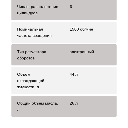
Число, расположение
6
цилиндров
Номинальная
1500 об/мин
частота вращения
Тип регулятора
электронный
оборотов
Объем
44 л
охлаждающей
жидкости, л
Общий объем масла,
26 л
л