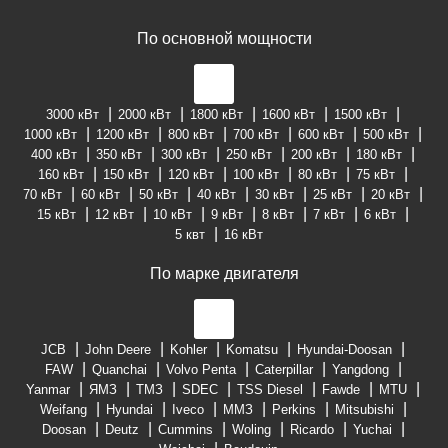
По основной мощности
3000 кВт
2000 кВт
1800 кВт
1600 кВт
1500 кВт
1000 кВт
1200 кВт
800 кВт
700 кВт
600 кВт
500 кВт
400 кВт
350 кВт
300 кВт
250 кВт
200 кВт
180 кВт
160 кВт
150 кВт
120 кВт
100 кВт
80 кВт
75 кВт
70 кВт
60 кВт
50 кВт
40 кВт
30 кВт
25 кВт
20 кВт
15 кВт
12 кВт
10 кВт
9 кВт
8 кВт
7 кВт
6 кВт
5 квт
16 кВт
По марке двигателя
JCB
John Deere
Kohler
Komatsu
Hyundai-Doosan
FAW
Quanchai
Volvo Penta
Caterpillar
Yangdong
Yanmar
ЯМЗ
ТМЗ
SDEC
TSS Diesel
Fawde
MTU
Weifang
Hyundai
Iveco
ММЗ
Perkins
Mitsubishi
Doosan
Deutz
Cummins
Woling
Ricardo
Yuchai