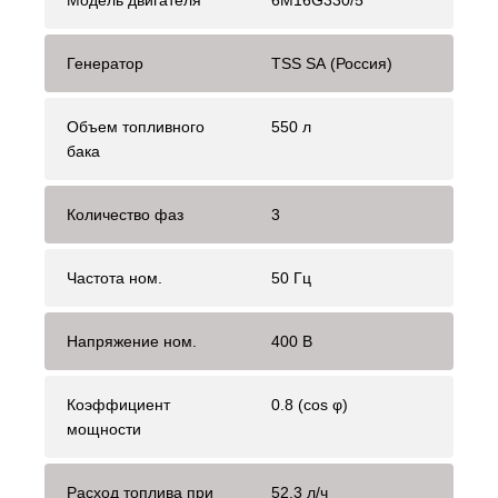
Модель двигателя
6M16G330/5
Генератор
TSS SA (Россия)
Объем топливного
550 л
бака
Количество фаз
3
Частота ном.
50 Гц
Напряжение ном.
400 В
Коэффициент
0.8 (cos φ)
мощности
Расход топлива при
52.3 л/ч