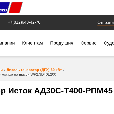
+7(812)643-42-76
Отправи
мпании
Клиентам
Продукция
Сервис
Суд
ии
Дизель генератор (ДГУ) 30 кВт
в кожухе на шасси WP2.3D40E200
р Исток АД30С-Т400-РПМ45 