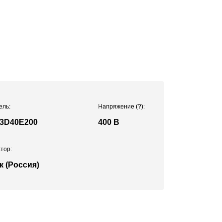
ель:
Напряжение
(?)
:
3D40E200
400 В
тор:
к (Россия)