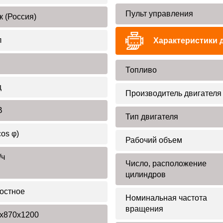
Пульт управления
к (Россия)
л
Характеристики 
Топливо
ц
Производитель двигателя
В
Тип двигателя
cos φ)
Рабочий объем
/ч
Число, расположение
цилиндров
остное
Номинальная частота
вращения
x870x1200