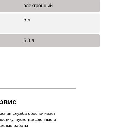
электронный
5 л
5.3 л
рвис
исная служба обеспечивает
ностику, пуско-наладочные и
ажные работы