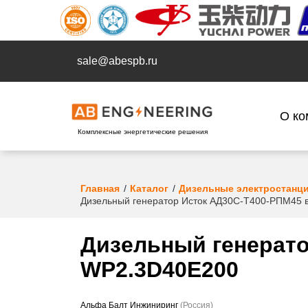
sale@abespb.ru
О ко
Комплексные энергетические решения
Главная
Каталог
Дизельные электростанц
Дизельный генератор Исток АД30С-Т400-РПМ45 
Дизельный генерато
WP2.3D40E200
Альфа Балт Инжиниринг
(Россия)