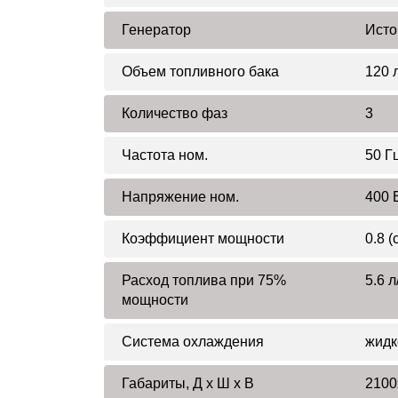
Генератор
Исто
Объем топливного бака
120 
Количество фаз
3
Частота ном.
50 Г
Напряжение ном.
400 
Коэффициент мощности
0.8 (
Расход топлива при 75%
5.6 л
мощности
Система охлаждения
жидк
Габариты, Д x Ш x В
2100