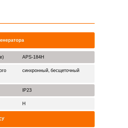
генератора
е)
APS-184H
ого
синхронный, бесщеточный
IP23
H
СУ