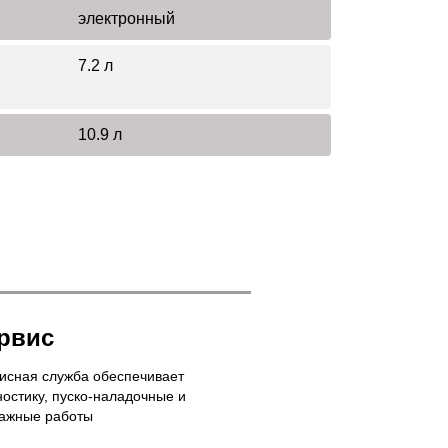
электронный
7.2 л
10.9 л
рвис
исная служба обеспечивает
ностику, пуско-наладочные и
ажные работы