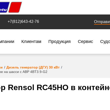
+7(812)643-42-76
Отправи
мпании
Клиентам
Продукция
Сервис
Суд
ии
Дизель генератор (ДГУ) 30 кВт
ре на шасси с АВР 4BT3.9-G2
р Rensol RC45HO в контейн