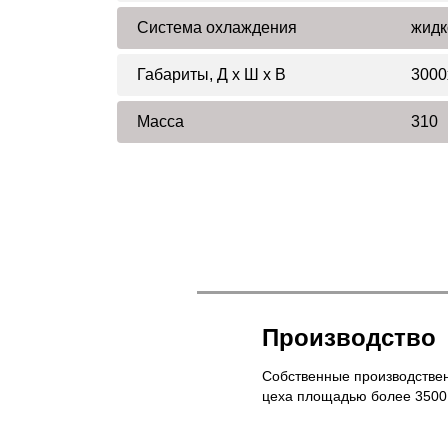
Система охлаждения
жидк
Габариты, Д x Ш x В
3000
Масса
310
Производство
Собственные производстве
цеха площадью более 3500