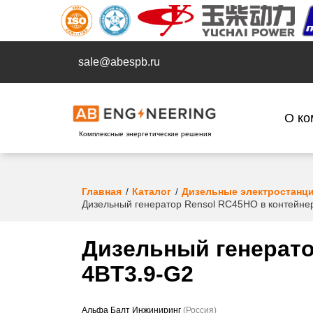
sale@abespb.ru
О ко
Комплексные энергетические решения
Главная
Каталог
Дизельные электростанц
Дизельный генератор Rensol RC45HO в контейне
Дизельный генерато
4BT3.9-G2
Альфа Балт Инжиниринг
(Россия)