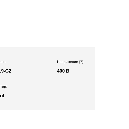
ель:
Напряжение
(?)
:
.9-G2
400 В
тор:
ol