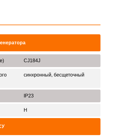
генератора
е)
CJ184J
ого
синхронный, бесщеточный
IP23
H
СУ