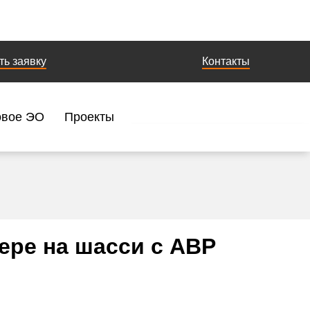
ть заявку
Контакты
овое ЭО
Проекты
ере на шасси с АВР