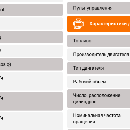
Пульт управления
ol
Характеристики 
ц
Топливо
В
Производитель двигателя
cos φ)
Тип двигателя
/ч
Рабочий объем
Число, расположение
/ч
цилиндров
Номинальная частота
/ч
вращения