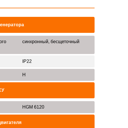
генератора
ого
синхронный, бесщеточный
IP22
H
СУ
HGM 6120
двигателя