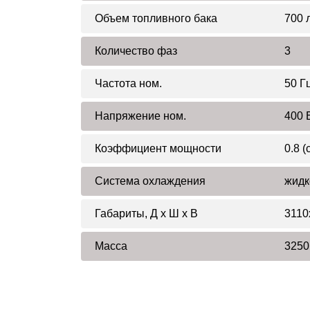
Объем топливного бака
700 
Количество фаз
3
Частота ном.
50 Г
Напряжение ном.
400 
Коэффициент мощности
0.8 (
Система охлаждения
жидк
Габариты, Д x Ш x В
3110
Масса
3250