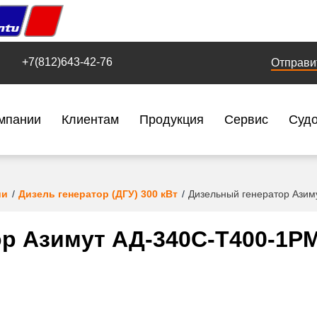
+7(812)643-42-76
Отправи
мпании
Клиентам
Продукция
Сервис
Суд
ии
Дизель генератор (ДГУ) 300 кВт
Дизельный генератор Ази
р Азимут АД-340С-Т400-1Р