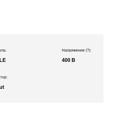
ель:
Напряжение
(?)
:
LE
400 В
тор:
ut