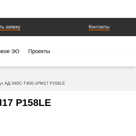
ть заявку
Контакты
овое ЭО
Проекты
мут АД-340С-Т400-1РМ17 P158LE
М17 P158LE