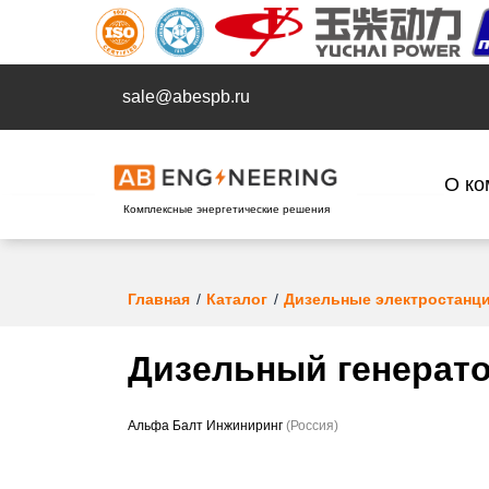
sale@abespb.ru
О ко
Комплексные энергетические решения
Главная
Каталог
Дизельные электростанц
Дизельный генерато
Альфа Балт Инжиниринг
(Россия)