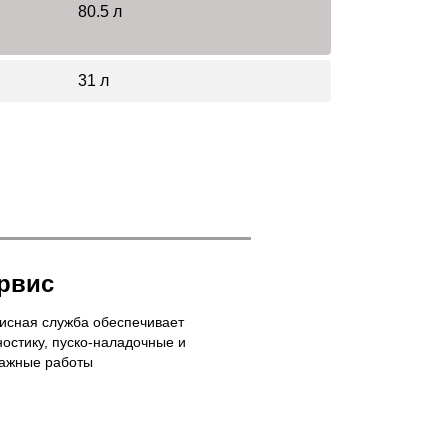
80.5 л
31 л
рвис
исная служба обеспечивает
ностику, пуско-наладочные и
ажные работы