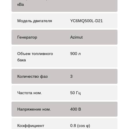
кВа
Модель двигателя
YC6MQ500L-D21
Генератор
Azimut
Объем топливного
900 л
бака
Количество фаз
3
Частота ном.
50 Гц
Напряжение ном.
400 В
Коэффициент
0.8 (cos φ)