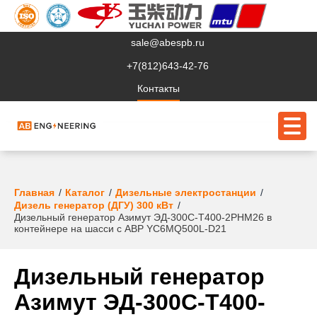
sale@abespb.ru
+7(812)643-42-76
Контакты
О компании
Главная
Каталог
Дизельные электростанции
Дизель генератор (ДГУ) 300 кВт
Дизельный генератор Азимут ЭД-300С-Т400-2РНМ26 в
Клиентам
контейнере на шасси с АВР YC6MQ500L-D21
Продукция
Дизельный генератор
Сервис
Азимут ЭД-300С-Т400-
Судовое ЭО