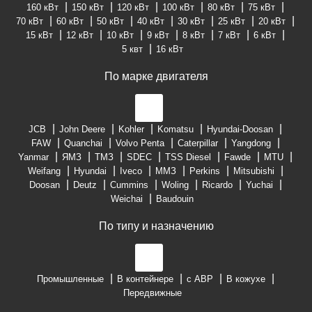
160 кВт
150 кВт
120 кВт
100 кВт
80 кВт
75 кВт
70 кВт
60 кВт
50 кВт
40 кВт
30 кВт
25 кВт
20 кВт
15 кВт
12 кВт
10 кВт
9 кВт
8 кВт
7 кВт
6 кВт
5 квт
16 кВт
По марке двигателя
JCB
John Deere
Kohler
Komatsu
Hyundai-Doosan
FAW
Quanchai
Volvo Penta
Caterpillar
Yangdong
Yanmar
ЯМЗ
ТМЗ
SDEC
TSS Diesel
Fawde
MTU
Weifang
Hyundai
Iveco
ММЗ
Perkins
Mitsubishi
Doosan
Deutz
Cummins
Woling
Ricardo
Yuchai
Weichai
Baudouin
По типу и назначению
Промышленные
В контейнере
с АВР
В кожухе
Передвижные