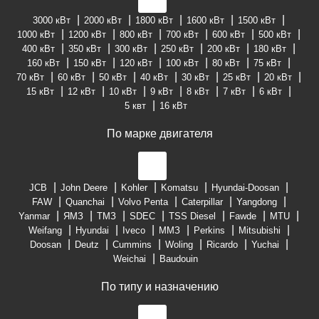
3000 кВт
2000 кВт
1800 кВт
1600 кВт
1500 кВт
1000 кВт
1200 кВт
800 кВт
700 кВт
600 кВт
500 кВт
400 кВт
350 кВт
300 кВт
250 кВт
200 кВт
180 кВт
160 кВт
150 кВт
120 кВт
100 кВт
80 кВт
75 кВт
70 кВт
60 кВт
50 кВт
40 кВт
30 кВт
25 кВт
20 кВт
15 кВт
12 кВт
10 кВт
9 кВт
8 кВт
7 кВт
6 кВт
5 квт
16 кВт
По марке двигателя
JCB
John Deere
Kohler
Komatsu
Hyundai-Doosan
FAW
Quanchai
Volvo Penta
Caterpillar
Yangdong
Yanmar
ЯМЗ
ТМЗ
SDEC
TSS Diesel
Fawde
MTU
Weifang
Hyundai
Iveco
ММЗ
Perkins
Mitsubishi
Doosan
Deutz
Cummins
Woling
Ricardo
Yuchai
Weichai
Baudouin
По типу и назначению