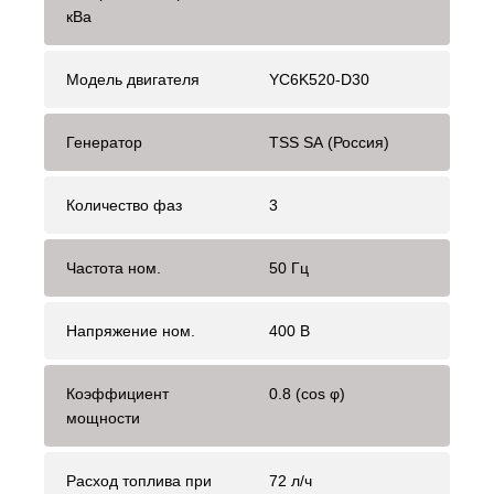
кВа
Модель двигателя
YC6K520-D30
Генератор
TSS SA (Россия)
Количество фаз
3
Частота ном.
50 Гц
Напряжение ном.
400 В
Коэффициент
0.8 (cos φ)
мощности
Расход топлива при
72 л/ч