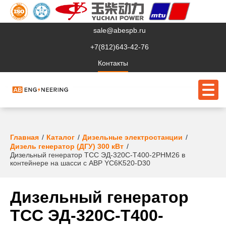
sale@abespb.ru
+7(812)643-42-76
Контакты
О компании
Главная
Каталог
Дизельные электростанции
Дизель генератор (ДГУ) 300 кВт
Дизельный генератор ТСС ЭД-320С-Т400-2РНМ26 в
Клиентам
контейнере на шасси с АВР YC6K520-D30
Продукция
Дизельный генератор
Сервис
ТСС ЭД-320С-Т400-
Судовое ЭО