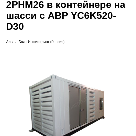
2РНМ26 в контейнере на
Проекты
шасси с АВР YC6K520-
D30
Альфа Балт Инжиниринг
(Россия)