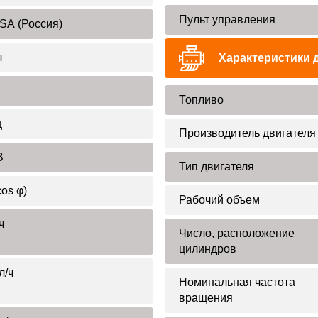
Пульт управления
SA (Россия)
л
Характеристики 
Топливо
ц
Производитель двигателя
В
Тип двигателя
cos φ)
Рабочий объем
ч
Число, расположение
цилиндров
л/ч
Номинальная частота
вращения