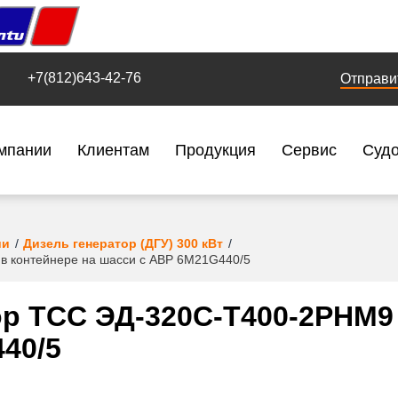
+7(812)643-42-76
Отправи
мпании
Клиентам
Продукция
Сервис
Суд
ии
Дизель генератор (ДГУ) 300 кВт
в контейнере на шасси с АВР 6M21G440/5
р ТСС ЭД-320С-Т400-2РНМ9 
40/5