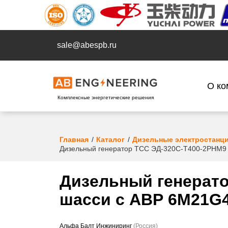
sale@abespb.ru
О ко
Комплексные энергетические решения
Главная
Каталог
Дизельные электростанц
Дизельный генератор ТСС ЭД-320С-Т400-2РНМ9 
Дизельный генерато
шасси с АВР 6M21G4
Альфа Балт Инжиниринг
(Россия)