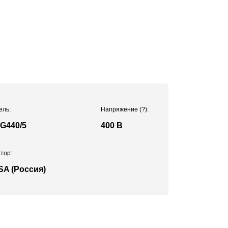
ель:
Напряжение
(?)
:
G440/5
400 В
тор:
SA (Россия)