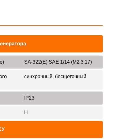
генератора
е)
SA-322(E) SAE 1/14 (М2,3,17)
ого
синхронный, бесщеточный
IP23
H
СУ