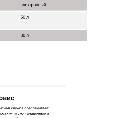
электронный
50 л
30 л
рвис
исная служба обеспечивает
ностику, пуско-наладочные и