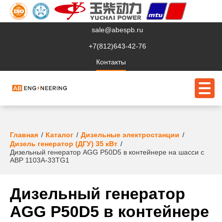
sale@abespb.ru
+7(812)643-42-76
Контакты
О компании
Главная
Каталог
Дизельные электростанции
Дизель генератор (ДГУ) 35 кВт
Дизельный генератор AGG P50D5 в контейнере на шасси с
Клиентам
АВР 1103A-33TG1
Продукция
Дизельный генератор
Сервис
AGG P50D5 в контейнере
Судовое ЭО