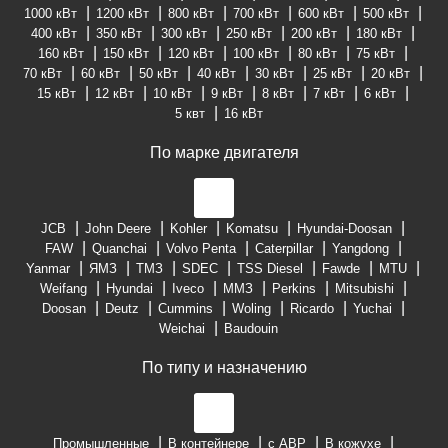
1000 кВт
1200 кВт
800 кВт
700 кВт
600 кВт
500 кВт
400 кВт
350 кВт
300 кВт
250 кВт
200 кВт
180 кВт
160 кВт
150 кВт
120 кВт
100 кВт
80 кВт
75 кВт
70 кВт
60 кВт
50 кВт
40 кВт
30 кВт
25 кВт
20 кВт
15 кВт
12 кВт
10 кВт
9 кВт
8 кВт
7 кВт
6 кВт
5 квт
16 кВт
По марке двигателя
JCB
John Deere
Kohler
Komatsu
Hyundai-Doosan
FAW
Quanchai
Volvo Penta
Caterpillar
Yangdong
Yanmar
ЯМЗ
ТМЗ
SDEC
TSS Diesel
Fawde
MTU
Weifang
Hyundai
Iveco
ММЗ
Perkins
Mitsubishi
Doosan
Deutz
Cummins
Woling
Ricardo
Yuchai
Weichai
Baudouin
По типу и назначению
Промышленные
В контейнере
с АВР
В кожухе