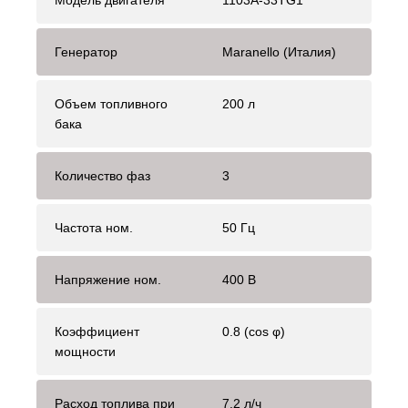
Модель двигателя
1103A-33TG1
Генератор
Maranello (Италия)
Объем топливного
200 л
бака
Количество фаз
3
Частота ном.
50 Гц
Напряжение ном.
400 В
Коэффициент
0.8 (cos φ)
мощности
Расход топлива при
7.2 л/ч