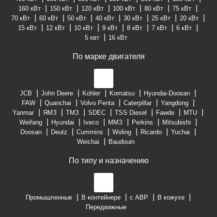
160 кВт
150 кВт
120 кВт
100 кВт
80 кВт
75 кВт
70 кВт
60 кВт
50 кВт
40 кВт
30 кВт
25 кВт
20 кВт
15 кВт
12 кВт
10 кВт
9 кВт
8 кВт
7 кВт
6 кВт
5 квт
16 кВт
По марке двигателя
JCB
John Deere
Kohler
Komatsu
Hyundai-Doosan
FAW
Quanchai
Volvo Penta
Caterpillar
Yangdong
Yanmar
ЯМЗ
ТМЗ
SDEC
TSS Diesel
Fawde
MTU
Weifang
Hyundai
Iveco
ММЗ
Perkins
Mitsubishi
Doosan
Deutz
Cummins
Woling
Ricardo
Yuchai
Weichai
Baudouin
По типу и назначению
Промышленные
В контейнере
с АВР
В кожухе
Передвижные