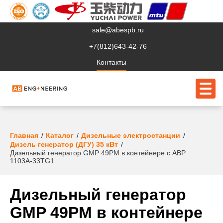
sale@abespb.ru
+7(812)643-42-76
Контакты
О компании
Главная
Каталог
Дизельные электростанции
Дизель генератор (ДГУ) 35 кВт
Дизельный генератор GMP 49PM в контейнере с АВР
Клиентам
1103A-33TG1
Продукция
Дизельный генератор
Сервис
GMP 49PM в контейнере
Судовое ЭО