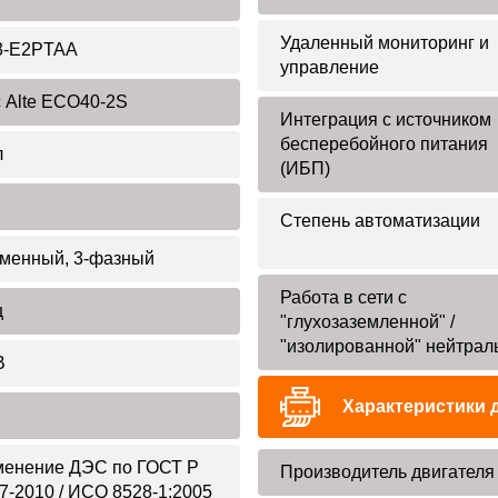
Удаленный мониторинг и
3-E2PTAA
управление
 Alte ECO40-2S
Интеграция с источником
бесперебойного питания
л
(ИБП)
Степень автоматизации
менный, 3-фазный
Работа в сети с
ц
"глухозаземленной" /
"изолированной" нейтрал
В
Характеристики 
енение ДЭС по ГОСТ Р
Производитель двигателя
7-2010 / ИСО 8528-1:2005