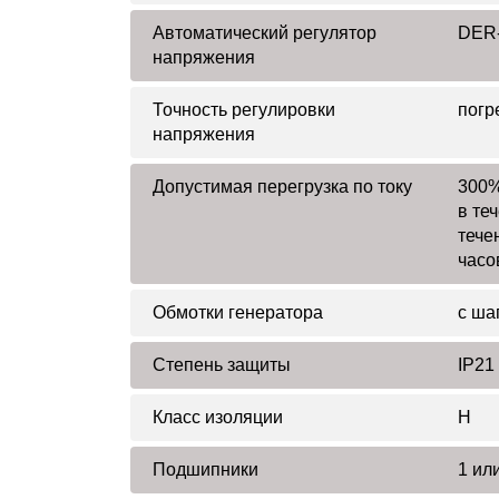
Автоматический регулятор
DER-
напряжения
Точность регулировки
погр
напряжения
Допустимая перегрузка по току
300%
в те
тече
часо
Обмотки генератора
с ша
Степень защиты
IP21
Класс изоляции
H
Подшипники
1 или