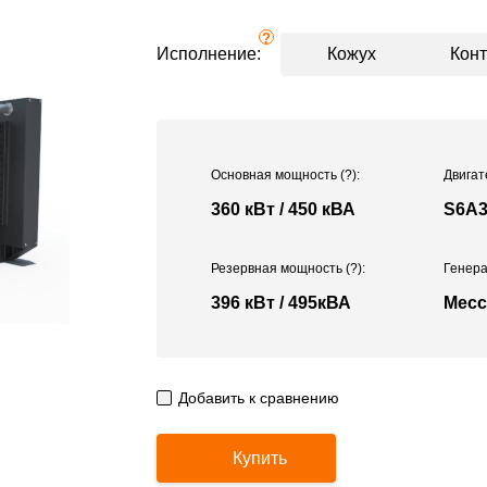
?
Исполнение:
Кожух
Кон
Основная мощность
(?)
:
Двигат
360 кВт / 450 кВА
S6A
Резервная мощность
(?)
:
Генера
396 кВт / 495кВА
Mecc
Добавить к сравнению
Купить