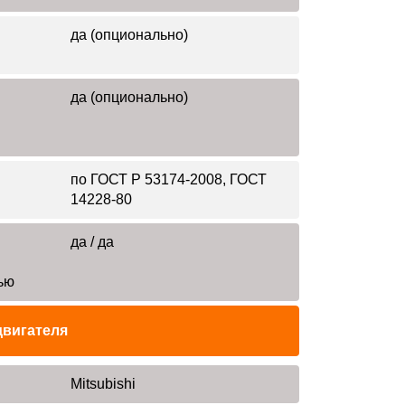
да (опционально)
да (опционально)
по ГОСТ Р 53174-2008, ГОСТ
14228-80
да / да
ью
двигателя
Mitsubishi