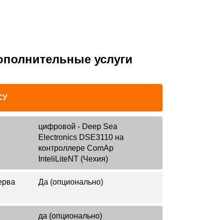
ополнительные услуги
СУ
цифровой - Deep Sea
Electronics DSE3110 на
контроллере ComAp
InteliLiteNT (Чехия)
ерва
Да (опционально)
да (опционально)