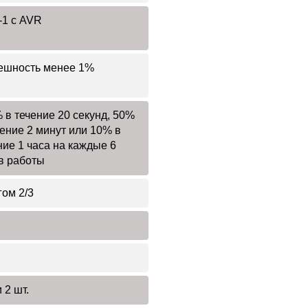
1 с AVR
ешность менее 1%
 в течение 20 секунд, 50%
чение 2 минут или 10% в
ние 1 часа на каждые 6
в работы
гом 2/3
 2 шт.