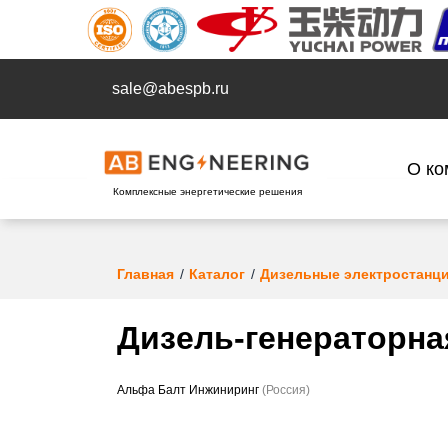
sale@abespb.ru
О ко
Комплексные энергетические решения
Главная
Каталог
Дизельные электростанц
Дизель-генераторная
Альфа Балт Инжиниринг
(Россия)