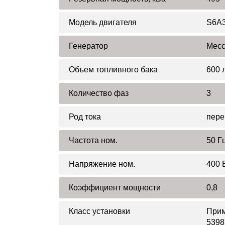
Модель двигателя
S6A
Генератор
Mecc
Объем топливного бака
600 
Количество фаз
3
Род тока
пере
Частота ном.
50 Г
Напряжение ном.
400 
Коэффициент мощности
0,8
Класс установки
Прим
5398