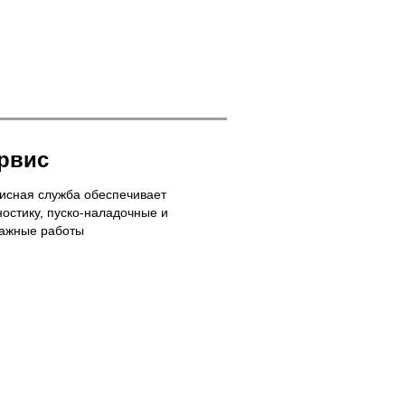
Mitsubish
S6A3-
E2PTAA
рвис
исная служба обеспечивает
ностику, пуско-наладочные и
ажные работы
Mecc
Alte
ECO40-
2S