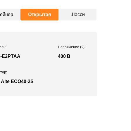
тейнер
Открытая
Шасси
ель:
Напряжение
(?)
:
3-E2PTAA
400 В
тор:
 Alte ECO40-2S