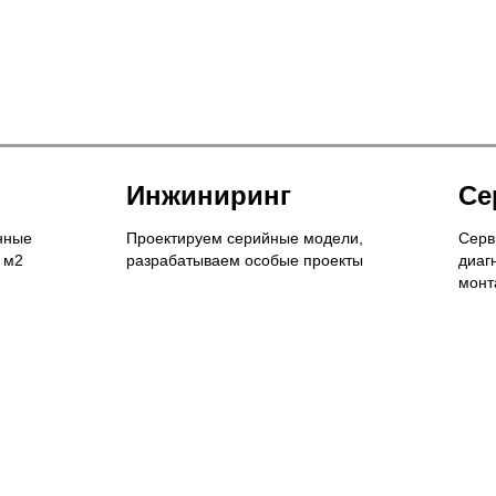
Инжиниринг
Се
нные
Проектируем серийные модели,
Серв
 м2
разрабатываем особые проекты
диаг
монт