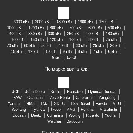
3000 кВт
2000 кВт
1800 кВт
1600 кВт
1500 кВт
1000 кВт
1200 кВт
800 кВт
700 кВт
600 кВт
500 кВт
400 кВт
350 кВт
300 кВт
250 кВт
200 кВт
180 кВт
160 кВт
150 кВт
120 кВт
100 кВт
80 кВт
75 кВт
70 кВт
60 кВт
50 кВт
40 кВт
30 кВт
25 кВт
20 кВт
15 кВт
12 кВт
10 кВт
9 кВт
8 кВт
7 кВт
6 кВт
5 квт
16 кВт
По марке двигателя
JCB
John Deere
Kohler
Komatsu
Hyundai-Doosan
FAW
Quanchai
Volvo Penta
Caterpillar
Yangdong
Yanmar
ЯМЗ
ТМЗ
SDEC
TSS Diesel
Fawde
MTU
Weifang
Hyundai
Iveco
ММЗ
Perkins
Mitsubishi
Doosan
Deutz
Cummins
Woling
Ricardo
Yuchai
Weichai
Baudouin
По типу и назначению