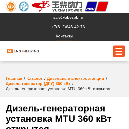
sale@abespb.ru
+7(812)643-42-76
Контакты
О компании
Главная
Каталог
Дизельные электростанции
Дизель генератор (ДГУ) 350 кВт
Клиентам
Дизель-генераторная установка MTU 360 кВт открытая
Продукция
Дизель-генераторная
Сервис
установка MTU 360 кВт
Судовое ЭО
открытая