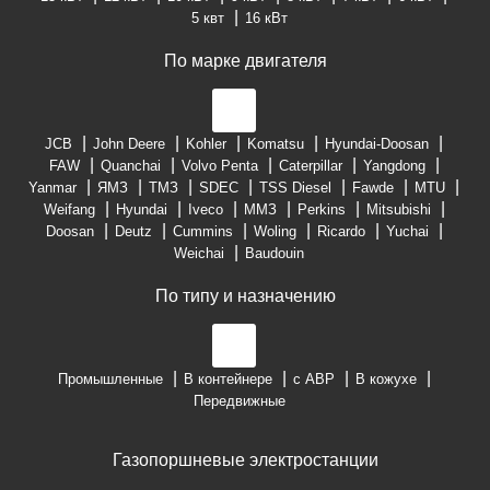
5 квт
16 кВт
По марке двигателя
JCB
John Deere
Kohler
Komatsu
Hyundai-Doosan
FAW
Quanchai
Volvo Penta
Caterpillar
Yangdong
Yanmar
ЯМЗ
ТМЗ
SDEC
TSS Diesel
Fawde
MTU
Weifang
Hyundai
Iveco
ММЗ
Perkins
Mitsubishi
Doosan
Deutz
Cummins
Woling
Ricardo
Yuchai
Weichai
Baudouin
По типу и назначению
Промышленные
В контейнере
с АВР
В кожухе
Передвижные
Газопоршневые электростанции