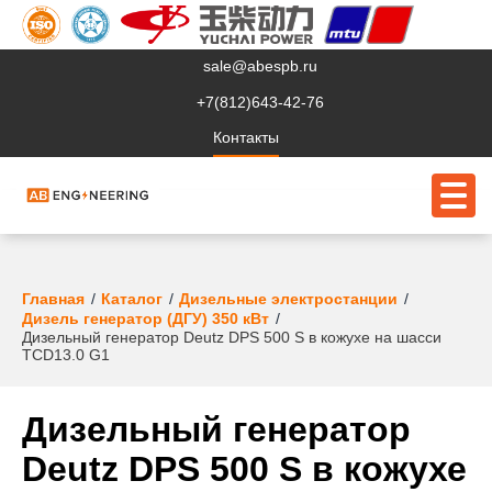
sale@abespb.ru
+7(812)643-42-76
Контакты
О компании
Главная
Каталог
Дизельные электростанции
Дизель генератор (ДГУ) 350 кВт
Дизельный генератор Deutz DPS 500 S в кожухе на шасси
Клиентам
TCD13.0 G1
Продукция
Дизельный генератор
Сервис
Deutz DPS 500 S в кожухе
Судовое ЭО