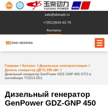
sale@abespb.ru
+7(812)643-42-76
Контакты
О компании
Главная
Каталог
Дизельные электростанции
Дизель генератор (ДГУ) 350 кВт
Дизельный генератор GenPower GDZ-GNP 450 OTO в
Клиентам
контейнере TCD13.0G1
Продукция
Дизельный генератор
Сервис
GenPower GDZ-GNP 450
Судовое ЭО