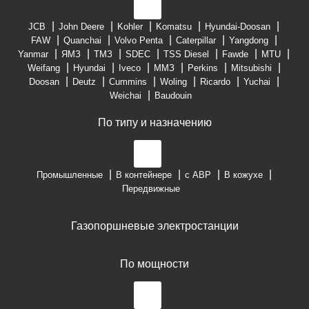
JCB
John Deere
Kohler
Komatsu
Hyundai-Doosan
FAW
Quanchai
Volvo Penta
Caterpillar
Yangdong
Yanmar
ЯМЗ
ТМЗ
SDEC
TSS Diesel
Fawde
MTU
Weifang
Hyundai
Iveco
ММЗ
Perkins
Mitsubishi
Doosan
Deutz
Cummins
Woling
Ricardo
Yuchai
Weichai
Baudouin
По типу и назначению
Промышленные
В контейнере
с АВР
В кожухе
Передвижные
Газопоршневые электростанции
По мощности