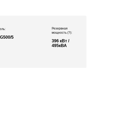
Резервная
ель:
мощность
(?)
:
G500/5
396 кВт /
495кВА