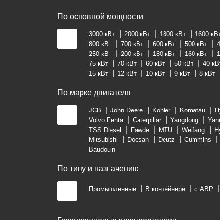
По основной мощности
3000 кВт
2000 кВт
1800 кВт
1600 кВ
800 кВт
700 кВт
600 кВт
500 кВт
4
250 кВт
200 кВт
180 кВт
160 кВт
1
75 кВт
70 кВт
60 кВт
50 кВт
40 кВ
15 кВт
12 кВт
10 кВт
9 кВт
8 кВт
По марке двигателя
JCB
John Deere
Kohler
Komatsu
H
Volvo Penta
Caterpillar
Yangdong
Yan
TSS Diesel
Fawde
MTU
Weifang
H
Mitsubishi
Doosan
Deutz
Cummins
Baudouin
По типу и назначению
Промышленные
В контейнере
с АВР