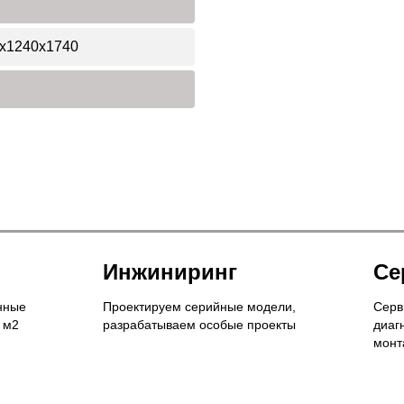
х1240х1740
Инжиниринг
Се
нные
Проектируем серийные модели,
Серв
 м2
разрабатываем особые проекты
диаг
монт