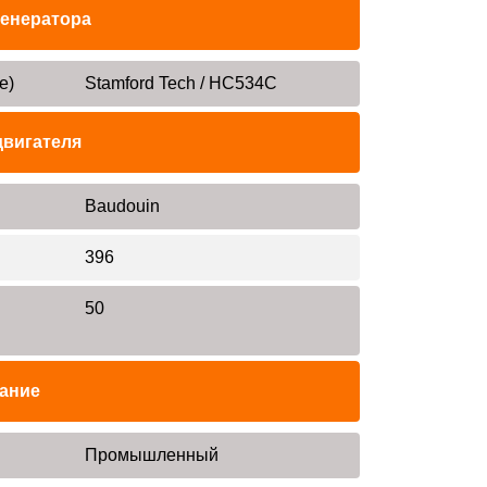
генератора
е)
Stamford Tech / HC534C
двигателя
Baudouin
396
50
ание
Промышленный