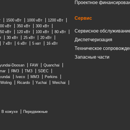
Проектное финансирова
Сервис
т
1500 кВт
1000 кВт
1200 кВт
00 кВт
350 кВт
300 кВт
Сервисное обслуживани
50 кВт
120 кВт
100 кВт
80 кВт
т
30 кВт
25 кВт
20 кВт
Диспетчеризация
7 кВт
6 кВт
5 квт
16 кВт
Техническое сопровожде
Запасные части
yundai-Doosan
FAW
Quanchai
mar
ЯМЗ
ТМЗ
SDEC
yundai
Iveco
ММЗ
Perkins
Woling
Ricardo
Yuchai
Weichai
В кожухе
Передвижные