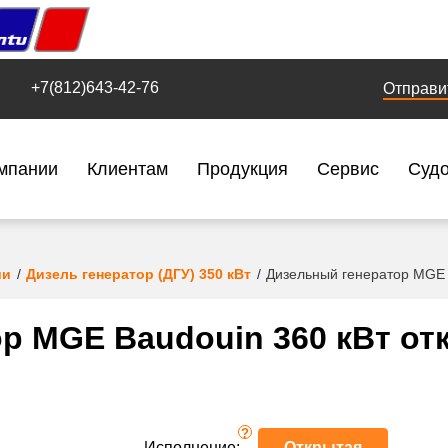
+7(812)643-42-76
Отправи
мпании
Клиентам
Продукция
Сервис
Суд
ии
Дизель генератор (ДГУ) 350 кВт
Дизельный генератор MGE 
р MGE Baudouin 360 кВт от
?
Исполнение:
Открытая