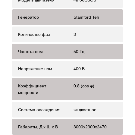
Модель двигателя
4M06G50/5
Генератор
Stamford Teh
Количество фаз
3
Частота ном.
50 Гц
Напряжение ном.
400 В
Коэффициент
0.8 (cos φ)
мощности
Система охлаждения
жидкостное
Габариты, Д x Ш x В
3000x2300x2470