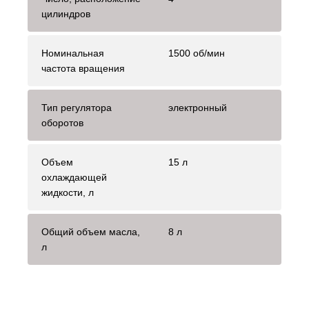
цилиндров
Номинальная
1500 об/мин
частота вращения
Тип регулятора
электронный
оборотов
Объем
15 л
охлаждающей
жидкости, л
Общий объем масла,
8 л
л