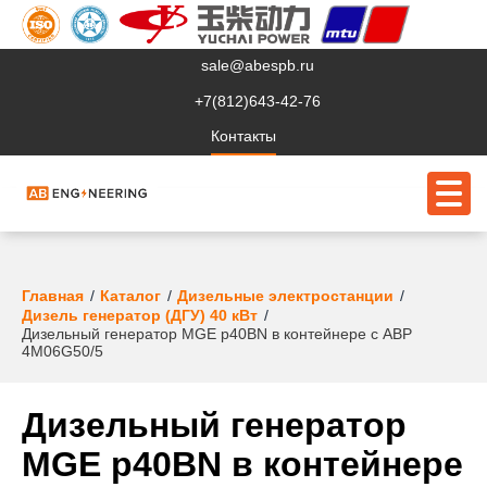
sale@abespb.ru
+7(812)643-42-76
Контакты
О компании
Главная
Каталог
Дизельные электростанции
Дизель генератор (ДГУ) 40 кВт
Дизельный генератор MGE p40BN в контейнере с АВР
Клиентам
4M06G50/5
Продукция
Дизельный генератор
Сервис
MGE p40BN в контейнере
Судовое ЭО