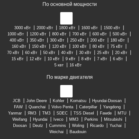
По основной мощности
3000 кВт
2000 кВт
1800 кВт
1600 кВт
1500 кВт
1000 кВт
1200 кВт
800 кВт
700 кВт
600 кВт
500 кВт
400 кВт
350 кВт
300 кВт
250 кВт
200 кВт
180 кВт
160 кВт
150 кВт
120 кВт
100 кВт
80 кВт
75 кВт
70 кВт
60 кВт
50 кВт
40 кВт
30 кВт
25 кВт
20 кВт
15 кВт
12 кВт
10 кВт
9 кВт
8 кВт
7 кВт
6 кВт
5 квт
16 кВт
По марке двигателя
JCB
John Deere
Kohler
Komatsu
Hyundai-Doosan
FAW
Quanchai
Volvo Penta
Caterpillar
Yangdong
Yanmar
ЯМЗ
ТМЗ
SDEC
TSS Diesel
Fawde
MTU
Weifang
Hyundai
Iveco
ММЗ
Perkins
Mitsubishi
Doosan
Deutz
Cummins
Woling
Ricardo
Yuchai
Weichai
Baudouin