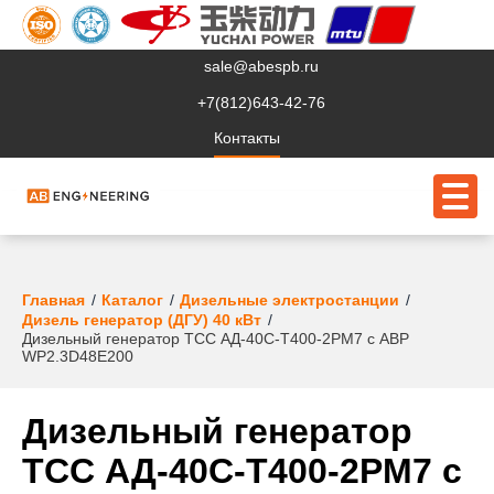
sale@abespb.ru
+7(812)643-42-76
Контакты
О компании
Главная
Каталог
Дизельные электростанции
Дизель генератор (ДГУ) 40 кВт
Дизельный генератор ТСС АД-40С-Т400-2РМ7 с АВР
Клиентам
WP2.3D48E200
Продукция
Дизельный генератор
Сервис
ТСС АД-40С-Т400-2РМ7 с
Судовое ЭО