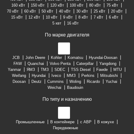
160 кВт
150 кВт
120 кВт
100 кВт
80 кВт
75 кВт
70 кВт
60 кВт
50 кВт
40 кВт
30 кВт
25 кВт
20 кВт
15 кВт
12 кВт
10 кВт
9 кВт
8 кВт
7 кВт
6 кВт
5 квт
16 кВт
По марке двигателя
JCB
John Deere
Kohler
Komatsu
Hyundai-Doosan
FAW
Quanchai
Volvo Penta
Caterpillar
Yangdong
Yanmar
ЯМЗ
ТМЗ
SDEC
TSS Diesel
Fawde
MTU
Weifang
Hyundai
Iveco
ММЗ
Perkins
Mitsubishi
Doosan
Deutz
Cummins
Woling
Ricardo
Yuchai
Weichai
Baudouin
По типу и назначению
Промышленные
В контейнере
с АВР
В кожухе
Передвижные