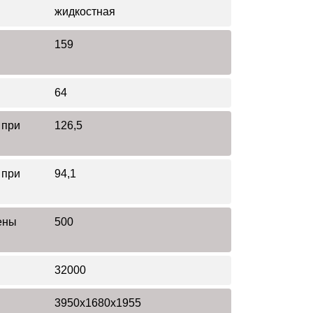
жидкостная
159
64
 при
126,5
 при
94,1
ены
500
я
32000
3950х1680х1955