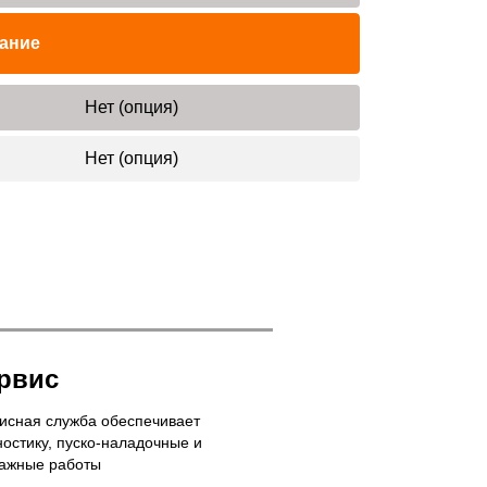
ание
Нет (опция)
Нет (опция)
рвис
исная служба обеспечивает
ностику, пуско-наладочные и
ажные работы