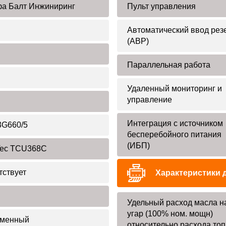
а Балт Инжиниринг
Пульт управления
Автоматический ввод рез
(АВР)
Параллельная работа
Удаленный мониторинг и
управление
Интеграция с источником
G660/5
бесперебойного питания
(ИБП)
ec TCU368C
тствует
Характеристики 
Удельный расход масла н
угар (100% ном. мощн)
еменный
относительно расхода то