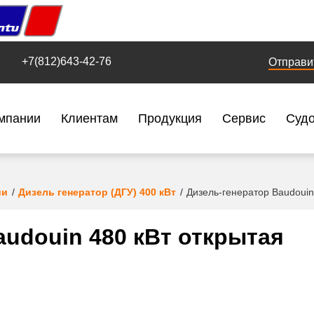
+7(812)643-42-76
Отправи
мпании
Клиентам
Продукция
Сервис
Суд
ии
Дизель генератор (ДГУ) 400 кВт
Дизель-генератор Baudouin
audouin 480 кВт открытая