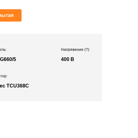
рытая
ель:
Напряжение
(?)
:
G660/5
400 В
тор:
ec TCU368C