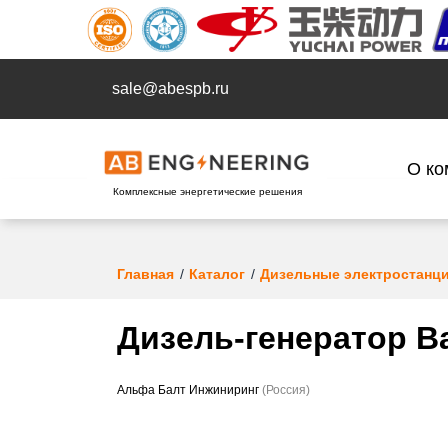
sale@abespb.ru
О ко
Комплексные энергетические решения
Главная
Каталог
Дизельные электростанц
Дизель-генератор B
Альфа Балт Инжиниринг
(Россия)