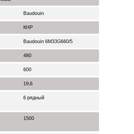
Baudouin
КНР
Baudouin 6M33G660/5
480
600
19,6
6 рядный
1500