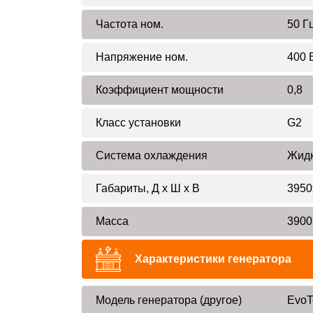
Частота ном.
50 Г
Напряжение ном.
400 
Коэффициент мощности
0,8
Класс установки
G2
Система охлаждения
Жидк
Габариты, Д x Ш x В
3950
Масса
3900
Характеристики генератора
Модель генератора (другое)
EvoT