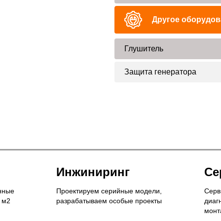
Другое оборудов
Глушитель
Защита генератора
Инжиниринг
Се
нные
Проектируем серийные модели,
Серв
 м2
разрабатываем особые проекты
диаг
монт