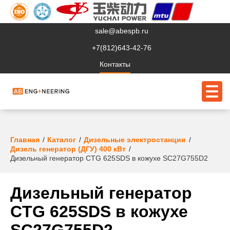
sale@abespb.ru
+7(812)643-42-76
Контакты
О компании
Главная
Каталог
Дизельные электростанции
Дизель генератор (ДГУ) 400 кВт
Клиентам
Дизельный генератор CTG 625SDS в кожухе SC27G755D2
Продукция
Дизельный генератор
Сервис
CTG 625SDS в кожухе
Судовое ЭО
SC27G755D2