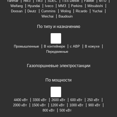
Yanmar
ЯМЗ
ТМЗ
SDEC
TSS Diesel
Fawde
MTU
Weifang
Hyundai
Iveco
ММЗ
Perkins
Mitsubishi
Doosan
Deutz
Cummins
Woling
Ricardo
Yuchai
Weichai
Baudouin
По типу и назначению
Промышленные
В контейнере
с АВР
В кожухе
Передвижные
Газопоршневые электростанции
По мощности
4400 кВт
3300 кВт
2600 кВт
600 кВт
250 кВт
2000 кВт
1500 кВт
1200 кВт
1000 кВт
900 кВт
800 кВт
500 кВт