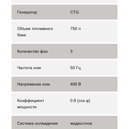
Генератор
CTG
Объем топливного
750 л
бака
Количество фаз
3
Частота ном.
50 Гц
Напряжение ном.
400 В
Коэффициент
0.8 (cos φ)
мощности
Система охлаждения
жидкостное