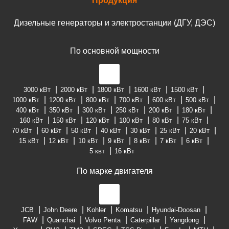
Продукция
Дизельные генераторы и электростанции (ДГУ, ДЭС)
По основной мощности
3000 кВт
2000 кВт
1800 кВт
1600 кВт
1500 кВт
1000 кВт
1200 кВт
800 кВт
700 кВт
600 кВт
500 кВт
400 кВт
350 кВт
300 кВт
250 кВт
200 кВт
180 кВт
160 кВт
150 кВт
120 кВт
100 кВт
80 кВт
75 кВт
70 кВт
60 кВт
50 кВт
40 кВт
30 кВт
25 кВт
20 кВт
15 кВт
12 кВт
10 кВт
9 кВт
8 кВт
7 кВт
6 кВт
5 квт
16 кВт
По марке двигателя
JCB
John Deere
Kohler
Komatsu
Hyundai-Doosan
FAW
Quanchai
Volvo Penta
Caterpillar
Yangdong