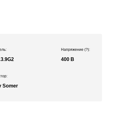
ель:
Напряжение
(?)
:
3.9G2
400 В
тор:
y Somer