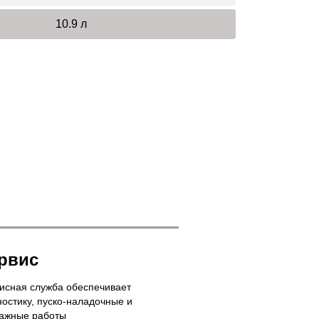
10.9 л
рвис
исная служба обеспечивает
ностику, пуско-наладочные и
ажные работы