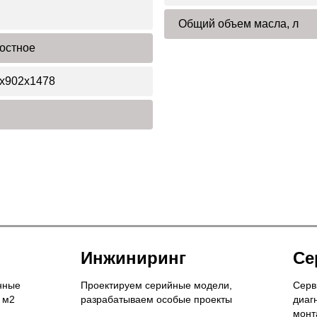
Общий объем масла, л
остное
x902x1478
Инжиниринг
Се
нные
Проектируем серийные модели,
Серв
 м2
разрабатываем особые проекты
диаг
монт