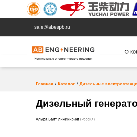
sale@abespb.ru
О ко
Комплексные энергетические решения
Главная
Каталог
Дизельные электростанц
Дизельный генерато
Альфа Балт Инжиниринг
(Россия)