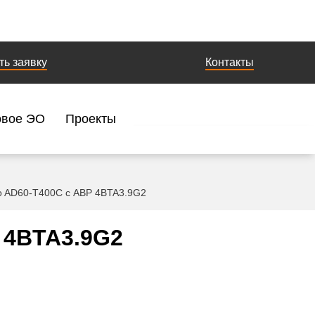
ть заявку
Контакты
овое ЭО
Проекты
o AD60-T400C с АВР 4BTA3.9G2
 4BTA3.9G2