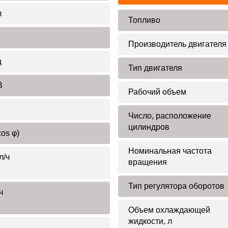
л
Топливо
Производитель двигателя
ц
Тип двигателя
В
Рабочий объем
Число, расположение
цилиндров
cos φ)
Номинальная частота
л/ч
вращения
Тип регулятора оборотов
ч
Объем охлаждающей
жидкости, л