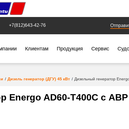
+7(812)643-42-76
Отправи
мпании
Клиентам
Продукция
Сервис
Суд
ии
Дизель генератор (ДГУ) 45 кВт
Дизельный генератор Energ
р Energo AD60-T400C с АВР