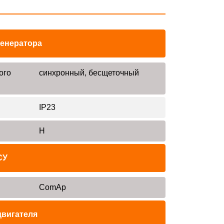
генератора
ого
синхронный, бесщеточный
IP23
H
СУ
ComAp
двигателя