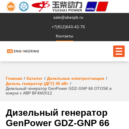
sale@abespb.ru
+7(812)643-42-76
Контакты
О компании
Главная
Каталог
Дизельные электростанции
Дизель генератор (ДГУ) 45 кВт
Дизельный генератор GenPower GDZ-GNP 66 OTOSK в
Клиентам
кожухе с АВР BF4M2012
Продукция
Дизельный генератор
Сервис
GenPower GDZ-GNP 66
Судовое ЭО