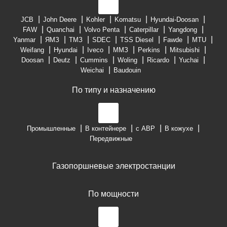
JCB
John Deere
Kohler
Komatsu
Hyundai-Doosan
FAW
Quanchai
Volvo Penta
Caterpillar
Yangdong
Yanmar
ЯМЗ
ТМЗ
SDEC
TSS Diesel
Fawde
MTU
Weifang
Hyundai
Iveco
ММЗ
Perkins
Mitsubishi
Doosan
Deutz
Cummins
Woling
Ricardo
Yuchai
Weichai
Baudouin
По типу и назначению
Промышленные
В контейнере
с АВР
В кожухе
Передвижные
Газопоршневые электростанции
По мощности