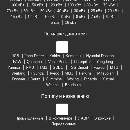
160 кВт
150 кВт
120 кВт
100 кВт
80 кВт
75 кВт
70 кВт
60 кВт
50 кВт
40 кВт
30 кВт
25 кВт
20 кВт
15 кВт
12 кВт
10 кВт
9 кВт
8 кВт
7 кВт
6 кВт
5 квт
16 кВт
По марке двигателя
JCB
John Deere
Kohler
Komatsu
Hyundai-Doosan
FAW
Quanchai
Volvo Penta
Caterpillar
Yangdong
Yanmar
ЯМЗ
ТМЗ
SDEC
TSS Diesel
Fawde
MTU
Weifang
Hyundai
Iveco
ММЗ
Perkins
Mitsubishi
Doosan
Deutz
Cummins
Woling
Ricardo
Yuchai
Weichai
Baudouin
По типу и назначению
Промышленные
В контейнере
с АВР
В кожухе
Передвижные