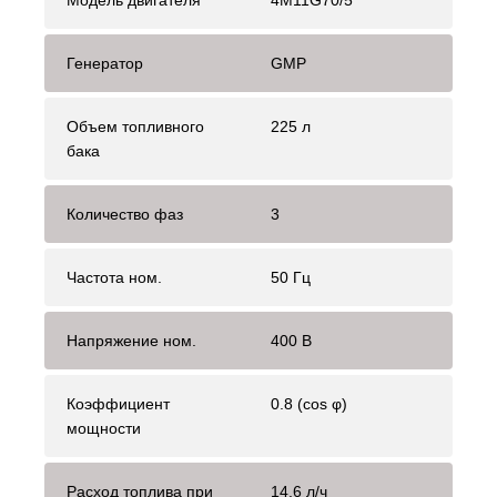
Модель двигателя
4M11G70/5
Генератор
GMP
Объем топливного
225 л
бака
Количество фаз
3
Частота ном.
50 Гц
Напряжение ном.
400 В
Коэффициент
0.8 (cos φ)
мощности
Расход топлива при
14.6 л/ч