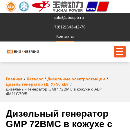
sale@abespb.ru
+7(812)643-42-76
Контакты
О компании
Главная
Каталог
Дизельные электростанции
Дизель генератор (ДГУ) 50 кВт
Дизельный генератор GMP 72BMC в кожухе с АВР
Клиентам
4M11G70/5
Продукция
Дизельный генератор
Сервис
GMP 72BMC в кожухе с
Судовое ЭО