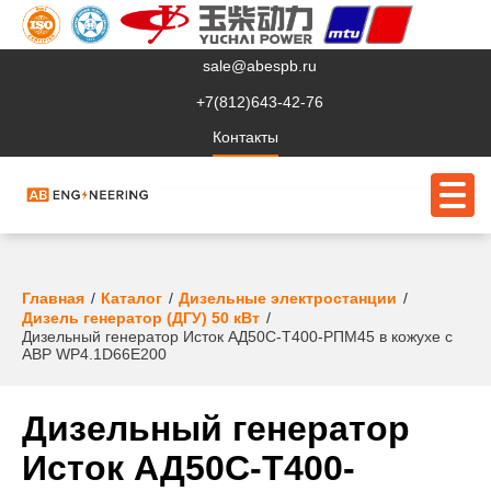
sale@abespb.ru
+7(812)643-42-76
Контакты
О компании
Главная
Каталог
Дизельные электростанции
Дизель генератор (ДГУ) 50 кВт
Дизельный генератор Исток АД50С-Т400-РПМ45 в кожухе с
Клиентам
АВР WP4.1D66E200
Продукция
Дизельный генератор
Сервис
Исток АД50С-Т400-
Судовое ЭО