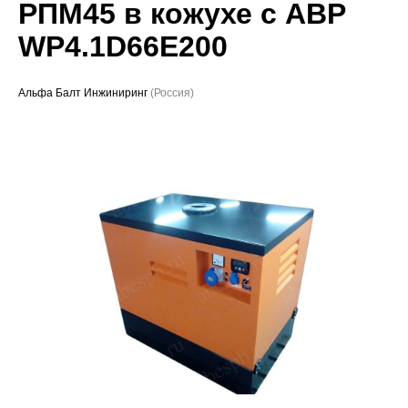
РПМ45 в кожухе с АВР
Проекты
WP4.1D66E200
Альфа Балт Инжиниринг
(Россия)