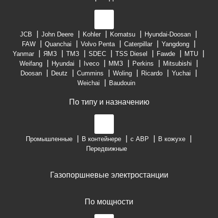
JCB
John Deere
Kohler
Komatsu
Hyundai-Doosan
FAW
Quanchai
Volvo Penta
Caterpillar
Yangdong
Yanmar
ЯМЗ
ТМЗ
SDEC
TSS Diesel
Fawde
MTU
Weifang
Hyundai
Iveco
ММЗ
Perkins
Mitsubishi
Doosan
Deutz
Cummins
Woling
Ricardo
Yuchai
Weichai
Baudouin
По типу и назначению
Промышленные
В контейнере
с АВР
В кожухе
Передвижные
Газопоршневые электростанции
По мощности