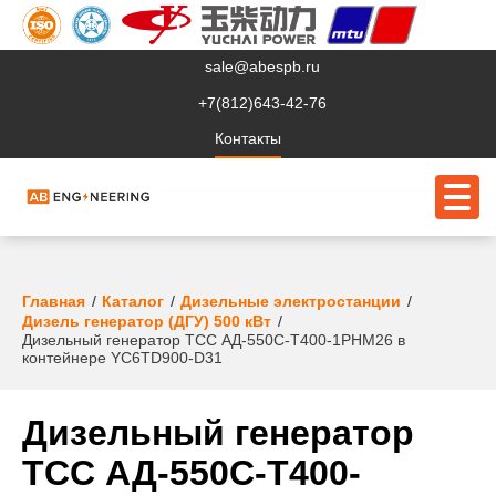
sale@abespb.ru
+7(812)643-42-76
Контакты
О компании
Главная
Каталог
Дизельные электростанции
Дизель генератор (ДГУ) 500 кВт
Дизельный генератор ТСС АД-550С-Т400-1РНМ26 в
Клиентам
контейнере YC6TD900-D31
Продукция
Дизельный генератор
Сервис
ТСС АД-550С-Т400-
Судовое ЭО