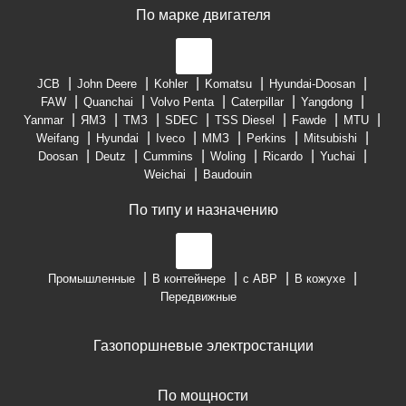
По марке двигателя
JCB
John Deere
Kohler
Komatsu
Hyundai-Doosan
FAW
Quanchai
Volvo Penta
Caterpillar
Yangdong
Yanmar
ЯМЗ
ТМЗ
SDEC
TSS Diesel
Fawde
MTU
Weifang
Hyundai
Iveco
ММЗ
Perkins
Mitsubishi
Doosan
Deutz
Cummins
Woling
Ricardo
Yuchai
Weichai
Baudouin
По типу и назначению
Промышленные
В контейнере
с АВР
В кожухе
Передвижные
Газопоршневые электростанции
По мощности