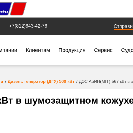
+7(812)643-42-76
Отправи
мпании
Клиентам
Продукция
Сервис
Суд
ии
Дизель генератор (ДГУ) 500 кВт
ДЭС АБИН(MIT) 567 кВт в 
кВт в шумозащитном кожух