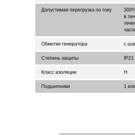
Допустимая перегрузка по току
300%
в те
тече
часо
Обмотки генератора
с ша
Степень защиты
IP21
Класс изоляции
H
Подшипники
1 или