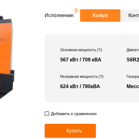
?
Исполнение:
Кожух
Кон
Основная мощность
(?)
:
Двигат
567 кВт / 709 кВА
S6R2
Резервная мощность
(?)
:
Генера
624 кВт / 780кВА
Mecc
Добавить к сравнению
Купить