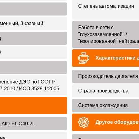
Степень автоматизации
менный, 3-фазный
Работа в сети с
"глухозаземленной" /
ц
"изолированной" нейтрал
В
Характеристики 
Производитель двигателя
енение ДЭС по ГОСТ Р
7-2010 / ИСО 8528-1:2005
Страна производства
Система охлаждения
Другое оборудов
 Alte ECO40-2L
ия