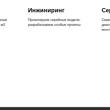
Инжиниринг
Се
нные
Проектируем серийные модели,
Серв
 м2
разрабатываем особые проекты
диаг
монт