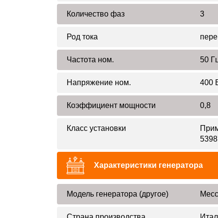
Количество фаз
3
Род тока
пере
Частота ном.
50 Г
Напряжение ном.
400 
Коэффициент мощности
0,8
Класс установки
Прим
5398
Характеристики генератора
Модель генератора (другое)
Mecc
Страна производства
Итал