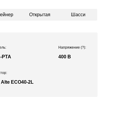
тейнер
Открытая
Шасси
ель:
Напряжение
(?)
:
-PTA
400 В
тор:
 Alte ECO40-2L