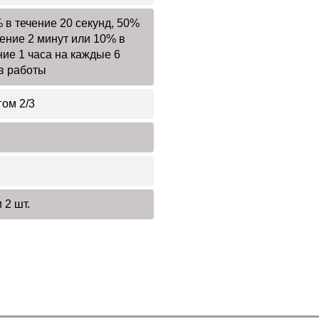
 в течение 20 секунд, 50%
чение 2 минут или 10% в
ние 1 часа на каждые 6
в работы
гом 2/3
 2 шт.