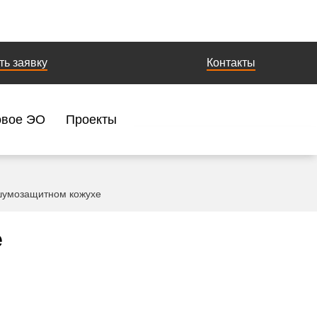
ть заявку
Контакты
овое ЭО
Проекты
шумозащитном кожухе
е