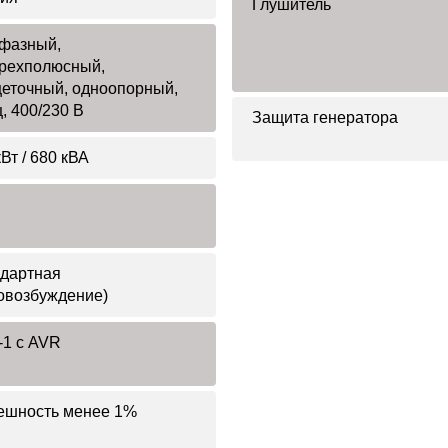
Глушитель
фазный,
рехполюсный,
еточный, одноопорный,
ц, 400/230 В
Защита генератора
Вт / 680 кВА
дартная
овозбуждение)
1 с AVR
ешность менее 1%