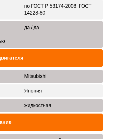
по ГОСТ Р 53174-2008, ГОСТ
14228-80
да / да
ью
двигателя
Mitsubishi
Япония
жидкостная
ание