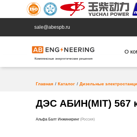
sale@abespb.ru
О ко
Комплексные энергетические решения
Главная
Каталог
Дизельные электростанц
ДЭС АБИН(MIT) 567 
Альфа Балт Инжиниринг
(Россия)